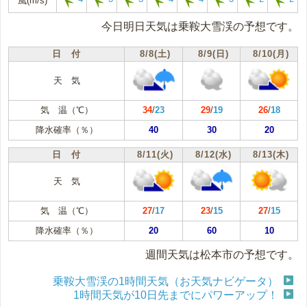
風(m/s)
今日明日天気は乗鞍大雪渓の予想です。
日 付
8/8(土)
8/9(日)
8/10(月)
天 気
気 温（℃）
34
/
23
29
/
19
26
/
18
降水確率（％）
40
30
20
日 付
8/11(火)
8/12(水)
8/13(木)
天 気
気 温（℃）
27
/
17
23
/
15
27
/
15
降水確率（％）
20
60
10
週間天気は松本市の予想です。
乗鞍大雪渓の1時間天気（お天気ナビゲータ）
1時間天気が10日先までにパワーアップ！