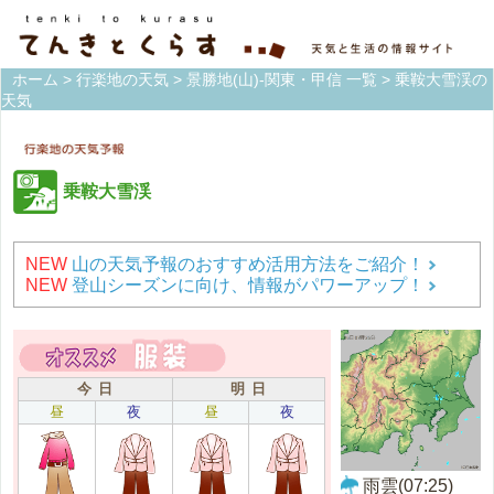
ホーム
>
行楽地の天気
>
景勝地(山)-関東・甲信 一覧
> 乗鞍大雪渓の
天気
乗鞍大雪渓
NEW
山の天気予報のおすすめ活用方法をご紹介！
NEW
登山シーズンに向け、情報がパワーアップ！
今 日
明 日
昼
夜
昼
夜
雨雲(07:25)