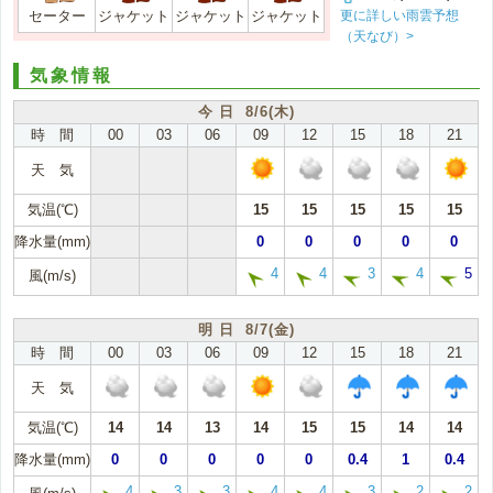
更に詳しい雨雲予想
セーター
ジャケット
ジャケット
ジャケット
（天なび）>
気象情報
今 日 8/6(木)
時 間
00
03
06
09
12
15
18
21
天 気
気温(℃)
15
15
15
15
15
降水量(mm)
0
0
0
0
0
4
4
3
4
5
風(m/s)
明 日 8/7(金)
時 間
00
03
06
09
12
15
18
21
天 気
気温(℃)
14
14
13
14
15
15
14
14
降水量(mm)
0
0
0
0
0
0.4
1
0.4
4
3
3
4
4
3
2
2