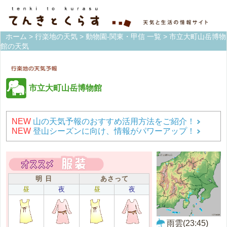
ホーム
>
行楽地の天気
>
動物園-関東・甲信 一覧
> 市立大町山岳博物
館の天気
市立大町山岳博物館
NEW
山の天気予報のおすすめ活用方法をご紹介！
NEW
登山シーズンに向け、情報がパワーアップ！
明 日
あさって
昼
夜
昼
夜
雨雲(23:45)