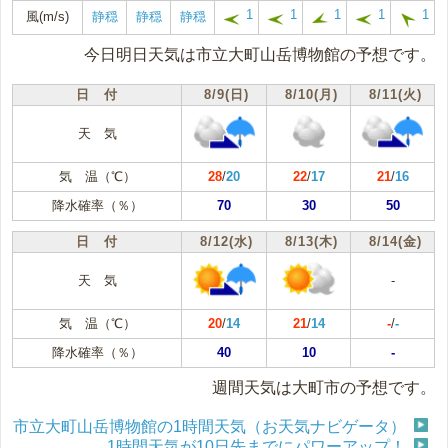
1
1
1
1
1
風(m/s)
静穏
静穏
静穏
今日明日天気は市立大町山岳博物館の予想です。
日 付
8/9(日)
8/10(月)
8/11(火)
天 気
気 温（℃）
28
/
20
22
/
17
21
/
16
降水確率（％）
70
30
50
日 付
8/12(水)
8/13(木)
8/14(金)
天 気
-
気 温（℃）
20
/
14
21
/
14
-
/
-
降水確率（％）
40
10
-
週間天気は大町市の予想です。
市立大町山岳博物館の1時間天気（お天気ナビゲータ）
1時間天気が10日先までにパワーアップ！