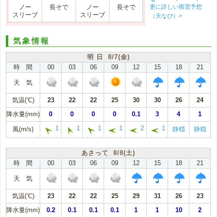
更に詳しい雨雲予想
ノー
長そで
ノー
長そで
スリーブ
スリーブ
（天なび）>
気象情報
明 日 8/7(金)
時 間
00
03
06
09
12
15
18
21
天 気
気温(℃)
23
22
22
25
30
30
26
24
降水量(mm)
0
0
0
0
0.1
3
4
1
1
1
1
1
2
1
風(m/s)
静穏
静穏
あさって 8/8(土)
時 間
00
03
06
09
12
15
18
21
天 気
気温(℃)
23
22
22
25
29
31
26
23
降水量(mm)
0.2
0.1
0.1
0.1
1
1
10
2