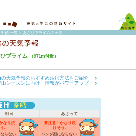
・甲信 一覧
> あさひプライムの天気
さひプライム
（971m付近）
山の天気予報のおすすめ活用方法をご紹介！
登山シーズンに向け、情報がパワーアップ！
明日
あさって
かなり焼
要注意！かなり焼
う｡
けそう｡
にならない
パンダ顔にならない