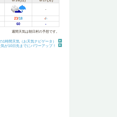
8/16(日)
8/17(月)
-
23
/
18
-
/
-
60
-
週間天気は朝日村の予想です。
の1時間天気（お天気ナビゲータ）
天気が10日先までにパワーアップ！