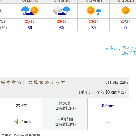
付
8/12(水)
8/13(木)
8/14(金)
8/15(土)
気
℃）
25
/
17
24
/
16
24
/
17
25
/
17
（％）
50
60
30
0
あさひプライム
1時間
（松本空港）の現在のようす
8月 9日 22時
（ポイントから 10 km地点）
降水量
23.5℃
0.0mm
（1時間以内）
日照時間
4m/s
-
（1時間以内）
ダス地点のデータを掲載