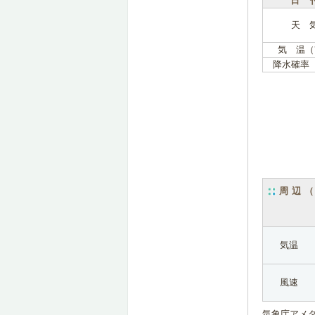
日 
天 
気 温（
降水確率
周辺
気温
風速
気象庁アメ