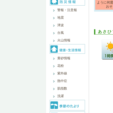
ように何
おそ
警報・注意報
地震
津波
あさひ
台風
火山情報
黄砂情報
花粉
紫外線
熱中症
肌指数
洗濯