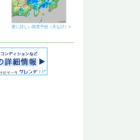
更に詳しい雨雲予想（天なび）>