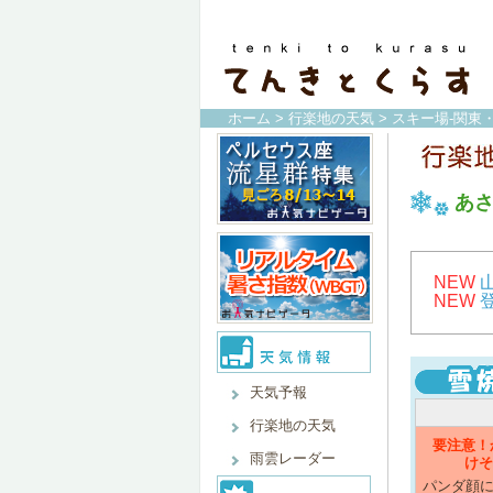
ホーム
>
行楽地の天気
>
スキー場-関東
あ
NEW
NEW
天気予報
行楽地の天気
要注意！
雨雲レーダー
けそ
パンダ顔