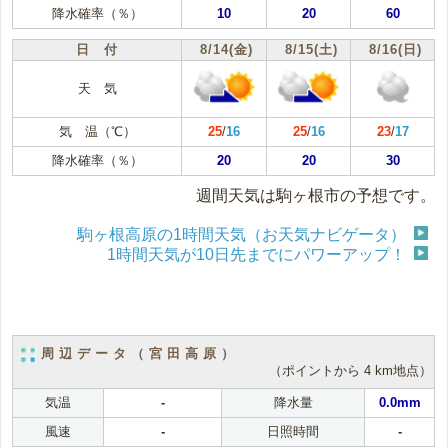
降水確率（％）
10
20
60
日 付
8/14(金)
8/15(土)
8/16(日)
天 気
気 温（℃）
25
/
16
25
/
16
23
/
17
降水確率（％）
20
20
30
週間天気は駒ヶ根市の予想です。
駒ヶ根高原の1時間天気（お天気ナビゲータ）
1時間天気が10日先までにパワーアップ！
周辺データ（宮田高原）
（ポイントから 4 km地点）
気温
-
降水量
0.0mm
風速
-
日照時間
-