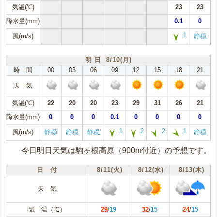
気温(℃)
23
23
降水量(mm)
0.1
0
1
風(m/s)
静穏
明 日 8/10(月)
時 間
00
03
06
09
12
15
18
21
天 気
気温(℃)
22
20
20
23
29
31
26
21
降水量(mm)
0
0
0
0.1
0
0
0
0
1
2
2
1
風(m/s)
静穏
静穏
静穏
静穏
今日明日天気は駒ヶ根高原（900m付近）の予想です。
日 付
8/11(火)
8/12(水)
8/13(木)
天 気
気 温（℃）
29
/
19
32
/
15
24
/
15