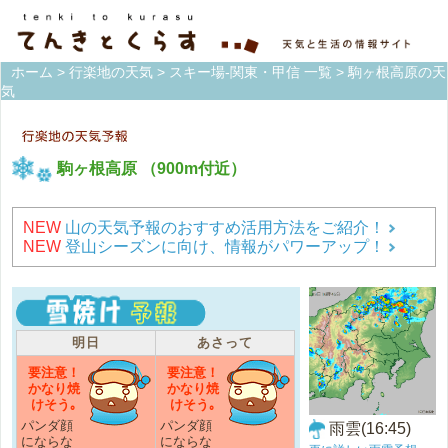
ホーム
>
行楽地の天気
>
スキー場-関東・甲信 一覧
> 駒ヶ根高原の天
気
駒ヶ根高原
（900m付近）
NEW
山の天気予報のおすすめ活用方法をご紹介！
NEW
登山シーズンに向け、情報がパワーアップ！
明日
あさって
要注意！
要注意！
かなり焼
かなり焼
けそう｡
けそう｡
パンダ顔
パンダ顔
雨雲(16:45)
にならな
にならな