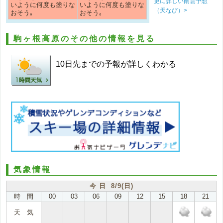
更に詳しい雨雲予想
いように何度も塗りな
いように何度も塗りな
（天なび）>
おそう｡
おそう｡
駒ヶ根高原のその他の情報を見る
10日先までの予報が詳しくわかる
気象情報
今 日 8/9(日)
時 間
00
03
06
09
12
15
18
21
天 気