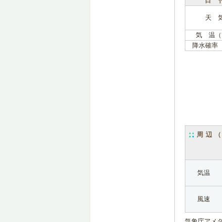
日 
天 
気 温（
降水確率
周辺
気温
風速
気象庁アメ