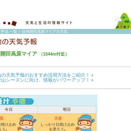
・甲信 一覧
> 信州開田高原マイアの天気
州開田高原マイア
（1544m付近）
山の天気予報のおすすめ活用方法をご紹介！
登山シーズンに向け、情報がパワーアップ！
今日
明日
意
注意
日焼け止め
しっかり日焼け止め
ろう｡
を塗ろう｡