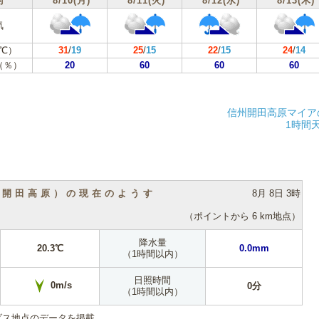
付
8/10(月)
8/11(火)
8/12(水)
8/13(木)
気
℃）
31
/
19
25
/
15
22
/
15
24
/
14
（％）
20
60
60
60
信州開田高原マイア
1時間
（開田高原）の現在のようす
8月 8日 3時
（ポイントから 6 km地点）
降水量
20.3℃
0.0mm
（1時間以内）
日照時間
0m/s
0分
（1時間以内）
ダス地点のデータを掲載