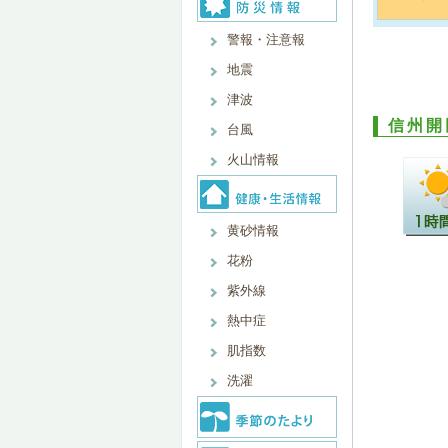
警報・注意報
地震
津波
信州開
台風
火山情報
黄砂情報
花粉
紫外線
熱中症
肌指数
洗濯