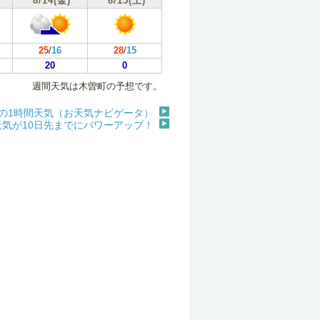
8/14(金)
8/15(土)
25
/
16
28
/
15
20
0
週間天気は木曽町の予想です。
の1時間天気（お天気ナビゲータ）
天気が10日先までにパワーアップ！