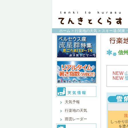
ホーム
>
行楽地の天気
>
スキー場-関東
信
NEW
NEW
天気予報
行楽地の天気
注
雨雲レーダー
しっかり
を塗