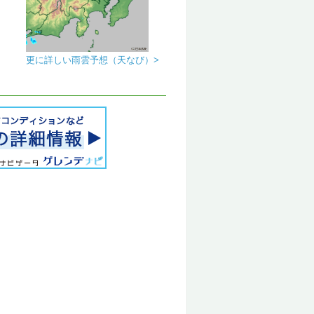
更に詳しい雨雲予想（天なび）>