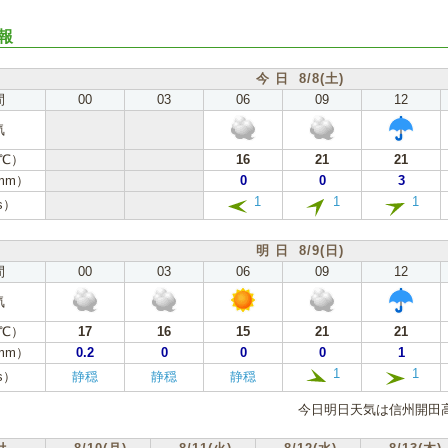
報
今 日 8/8(土)
間
00
03
06
09
12
気
℃）
16
21
21
mm）
0
0
3
1
1
1
s）
明 日 8/9(日)
間
00
03
06
09
12
気
℃）
17
16
15
21
21
mm）
0.2
0
0
0
1
1
1
s）
静穏
静穏
静穏
今日明日天気は信州開田高