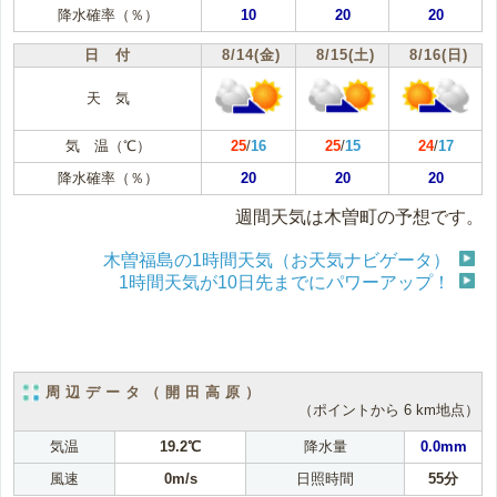
降水確率（％）
10
20
20
日 付
8/14(金)
8/15(土)
8/16(日)
天 気
気 温（℃）
25
/
16
25
/
15
24
/
17
降水確率（％）
20
20
20
週間天気は木曽町の予想です。
木曽福島の1時間天気（お天気ナビゲータ）
1時間天気が10日先までにパワーアップ！
周辺データ（開田高原）
（ポイントから 6 km地点）
気温
19.2℃
降水量
0.0mm
風速
0m/s
日照時間
55分