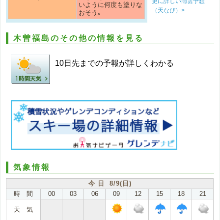
更に詳しい雨雲予想
いように何度も塗りな
（天なび）>
おそう｡
木曽福島のその他の情報を見る
10日先までの予報が詳しくわかる
気象情報
今 日 8/9(日)
時 間
00
03
06
09
12
15
18
21
天 気