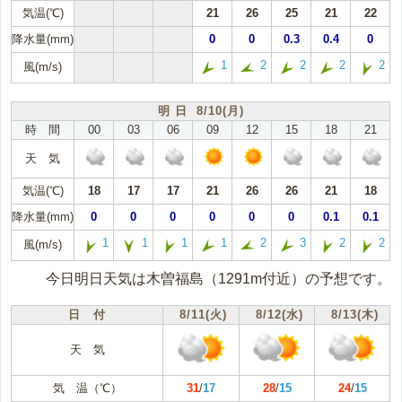
気温(℃)
21
26
25
21
22
降水量(mm)
0
0
0.3
0.4
0
1
2
2
2
2
風(m/s)
明 日 8/10(月)
時 間
00
03
06
09
12
15
18
21
天 気
気温(℃)
18
17
17
21
26
26
21
18
降水量(mm)
0
0
0
0
0
0
0.1
0.1
1
1
1
1
2
3
2
2
風(m/s)
今日明日天気は木曽福島（1291m付近）の予想です。
日 付
8/11(火)
8/12(水)
8/13(木)
天 気
気 温（℃）
31
/
17
28
/
15
24
/
15