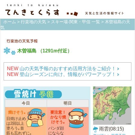
ホーム
>
行楽地の天気
>
スキー場-関東・甲信 一覧
> 木曽福島の天
気
木曽福島
（1291m付近）
NEW
山の天気予報のおすすめ活用方法をご紹介！
NEW
登山シーズンに向け、情報がパワーアップ！
今日
明日
焼けそう｡
要注意！
かなり焼
日焼け止め
けそう｡
は2回以上
塗ろう｡首
パンダ顔
雨雲(08:15)
筋も忘れずに｡
にならな