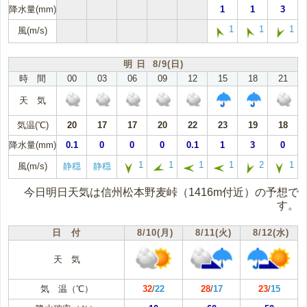
降水量(mm)
1
1
3
1
1
1
風(m/s)
明 日 8/9(日)
時 間
00
03
06
09
12
15
18
21
天 気
気温(℃)
20
17
17
20
22
23
19
18
降水量(mm)
0.1
0
0
0
0.1
1
3
0
1
1
1
1
2
1
風(m/s)
静穏
静穏
今日明日天気は信州松本野麦峠（1416m付近）の予想で
す。
日 付
8/10(月)
8/11(火)
8/12(水)
天 気
気 温（℃）
32
/
22
28
/
17
23
/
15