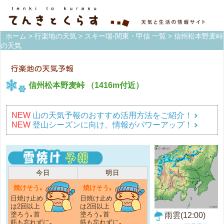
ホーム
>
行楽地の天気
>
スキー場-関東・甲信 一覧
> 信州松本野麦峠
の天気
信州松本野麦峠
（1416m付近）
NEW
山の天気予報のおすすめ活用方法をご紹介！
NEW
登山シーズンに向け、情報がパワーアップ！
今日
明日
焼けそう｡
焼けそう｡
日焼け止め
日焼け止め
は2回以上
は2回以上
塗ろう｡首
塗ろう｡首
雨雲(12:00)
筋も忘れずに｡
筋も忘れずに｡