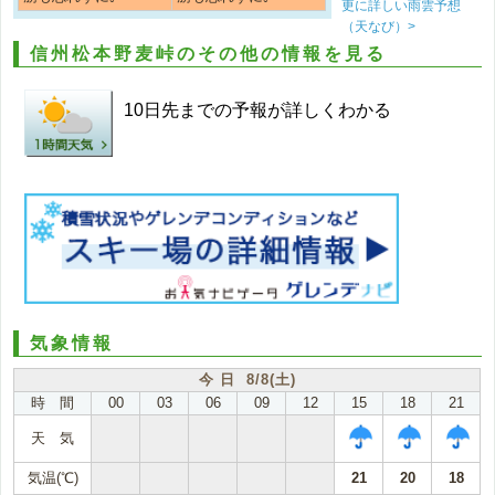
更に詳しい雨雲予想
（天なび）>
信州松本野麦峠のその他の情報を見る
10日先までの予報が詳しくわかる
気象情報
今 日 8/8(土)
時 間
00
03
06
09
12
15
18
21
天 気
気温(℃)
21
20
18