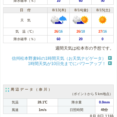
降水確率（％）
10
60
50
日 付
8/13(木)
8/14(金)
8/15(土)
天 気
気 温（℃）
26
/
16
26
/
18
27
/
16
降水確率（％）
60
20
0
週間天気は松本市の予想です。
信州松本野麦峠の1時間天気（お天気ナビゲータ）
1時間天気が10日先までにパワーアップ！
周辺データ（奈川）
（ポイントから 5 km地点）
気温
28.1℃
降水量
0.0mm
風速
1m/s
日照時間
49分
8月 8日 11時