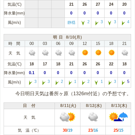
気温(℃)
21
26
27
24
20
降水量(mm)
0
0
0
0
0
2
3
3
4
風(m/s)
静穏
明 日 8/10(月)
時 間
00
03
06
09
12
15
18
21
天 気
気温(℃)
18
17
18
21
26
26
22
18
降水量(mm)
0.1
0
0
0
0
0
0
0
3
3
2
1
2
1
3
5
風(m/s)
今日明日天気は番所ヶ原（1326m付近）の予想です。
日 付
8/11(火)
8/12(水)
8/13(木)
天 気
気 温（℃）
30
/
19
23
/
16
25
/
15