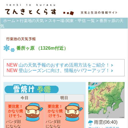
ホーム
>
行楽地の天気
>
スキー場-関東・甲信 一覧
> 番所ヶ原の天
気
番所ヶ原
（1326m付近）
NEW
山の天気予報のおすすめ活用方法をご紹介！
NEW
登山シーズンに向け、情報がパワーアップ！
今日
明日
要注意！
要注意！
かなり焼
かなり焼
けそう｡
けそう｡
パンダ顔
パンダ顔
雨雲(06:40)
にならな
にならな