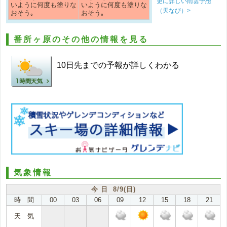
更に詳しい雨雲予想
いように何度も塗りな
いように何度も塗りな
（天なび）>
おそう｡
おそう｡
番所ヶ原のその他の情報を見る
10日先までの予報が詳しくわかる
気象情報
今 日 8/9(日)
時 間
00
03
06
09
12
15
18
21
天 気