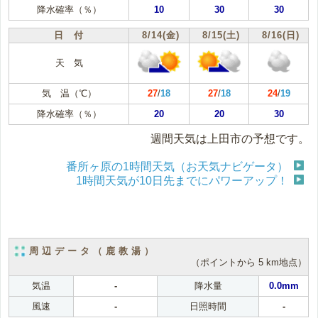
降水確率（％）
10
30
30
日 付
8/14(金)
8/15(土)
8/16(日)
天 気
気 温（℃）
27
/
18
27
/
18
24
/
19
降水確率（％）
20
20
30
週間天気は上田市の予想です。
番所ヶ原の1時間天気（お天気ナビゲータ）
1時間天気が10日先までにパワーアップ！
周辺データ（鹿教湯）
（ポイントから 5 km地点）
気温
-
降水量
0.0mm
風速
-
日照時間
-