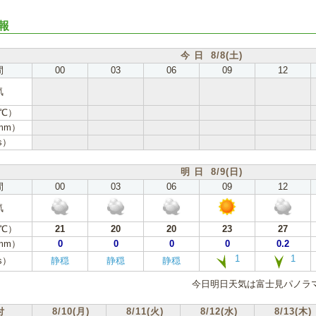
報
今 日 8/8(土)
間
00
03
06
09
12
気
℃）
mm）
s）
明 日 8/9(日)
間
00
03
06
09
12
気
℃）
21
20
20
23
27
mm）
0
0
0
0
0.2
1
1
s）
静穏
静穏
静穏
今日明日天気は富士見パノラマ
付
8/10(月)
8/11(火)
8/12(水)
8/13(木)