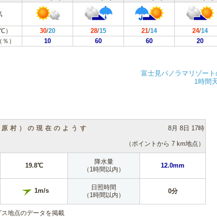
気
℃）
30
/
20
28
/
15
21
/
14
24
/
14
（％）
10
60
60
20
富士見パノラマリゾート
1時間
（原村）の現在のようす
8月 8日 17時
（ポイントから 7 km地点）
降水量
19.8℃
12.0mm
（1時間以内）
日照時間
1m/s
0分
（1時間以内）
ダス地点のデータを掲載