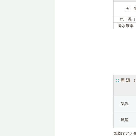
天 
気 温（
降水確率
周辺
気温
風速
気象庁アメ