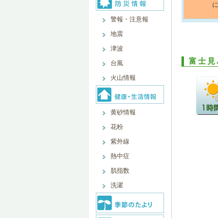
に
警報・注意報
地震
津波
富士見
台風
火山情報
黄砂情報
花粉
紫外線
熱中症
肌指数
洗濯