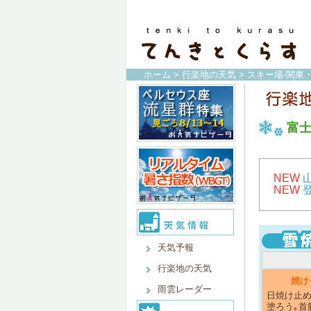
ホーム
>
行楽地の天気
>
スキー場-関東
富
NEW
NEW
天気予報
行楽地の天気
焼け
雨雲レーダー
日焼け止め
塗ろう｡首