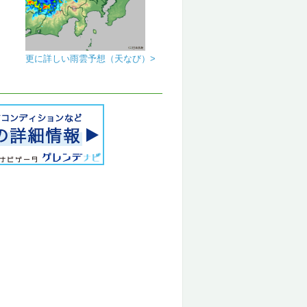
更に詳しい雨雲予想（天なび）>