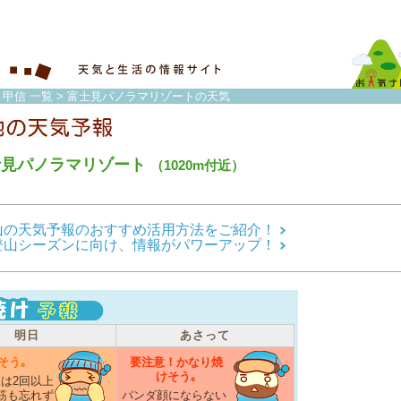
・甲信 一覧
> 富士見パノラマリゾートの天気
士見パノラマリゾート
（1020m付近）
山の天気予報のおすすめ活用方法をご紹介！
登山シーズンに向け、情報がパワーアップ！
明日
あさって
そう｡
要注意！かなり焼
けそう｡
は2回以上
筋も忘れず
パンダ顔にならない