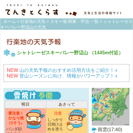
ホーム
>
行楽地の天気
>
スキー場-関東・甲信 一覧
> シャトレーゼス
キーバレー野辺山の天気
シャトレーゼスキーバレー野辺山
（1445m付近）
NEW
山の天気予報のおすすめ活用方法をご紹介！
NEW
登山シーズンに向け、情報がパワーアップ！
明日
あさって
要注意！
注意
かなり焼
しっかり
けそう｡
日焼け止
パンダ顔
めを塗ろ
雨雲(17:40)