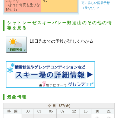
にならな
う｡
更に詳しい雨雲予想
いように何度も塗りな
（天なび）>
おそう｡
シャトレーゼスキーバレー野辺山のその他の情
報を見る
10日先までの予報が詳しくわかる
気象情報
今 日 8/7(金)
時 間
00
03
06
09
12
15
18
21