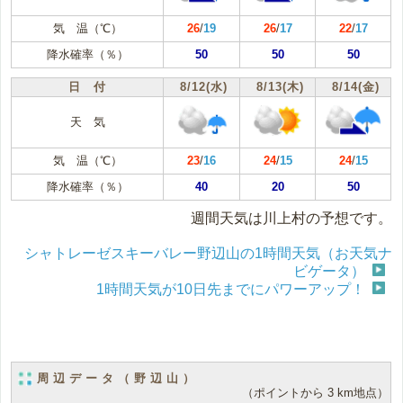
気 温（℃）
26
/
19
26
/
17
22
/
17
降水確率（％）
50
50
50
日 付
8/12(水)
8/13(木)
8/14(金)
天 気
気 温（℃）
23
/
16
24
/
15
24
/
15
降水確率（％）
40
20
50
週間天気は川上村の予想です。
シャトレーゼスキーバレー野辺山の1時間天気（お天気ナ
ビゲータ）
1時間天気が10日先までにパワーアップ！
周辺データ（野辺山）
（ポイントから 3 km地点）