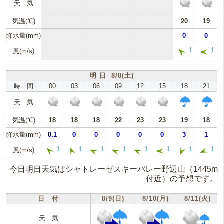
天 気
気温(℃)
20
19
降水量(mm)
0
0
1
1
風(m/s)
明 日 8/8(土)
時 間
00
03
06
09
12
15
18
21
天 気
気温(℃)
18
18
18
22
23
23
19
18
降水量(mm)
0.1
0
0
0
0
0
3
1
1
1
1
1
1
1
1
1
風(m/s)
今日明日天気はシャトレーゼスキーバレー野辺山（1445m
付近）の予想です。
日 付
8/9(日)
8/10(月)
8/11(火)
天 気