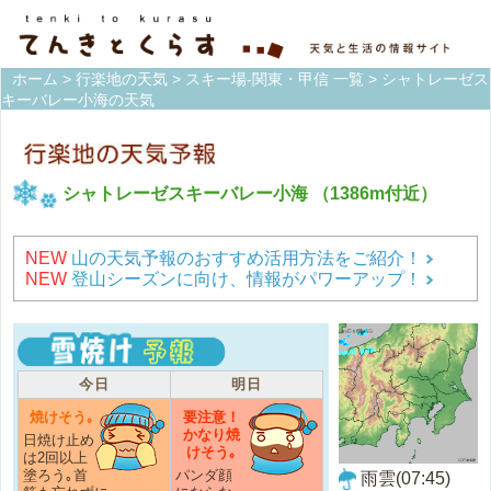
ホーム
>
行楽地の天気
>
スキー場-関東・甲信 一覧
> シャトレーゼス
キーバレー小海の天気
シャトレーゼスキーバレー小海
（1386m付近）
NEW
山の天気予報のおすすめ活用方法をご紹介！
NEW
登山シーズンに向け、情報がパワーアップ！
今日
明日
焼けそう｡
要注意！
かなり焼
日焼け止め
けそう｡
は2回以上
塗ろう｡首
パンダ顔
雨雲(07:45)