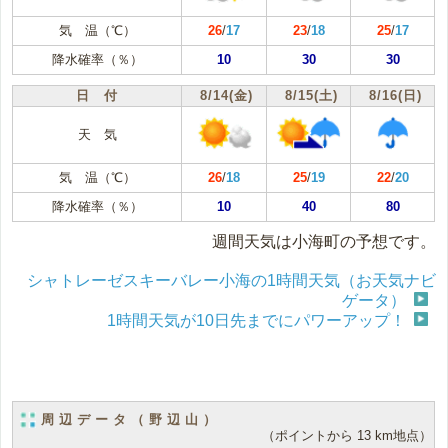
気 温（℃）
26
/
17
23
/
18
25
/
17
降水確率（％）
10
30
30
日 付
8/14(金)
8/15(土)
8/16(日)
天 気
気 温（℃）
26
/
18
25
/
19
22
/
20
降水確率（％）
10
40
80
週間天気は小海町の予想です。
シャトレーゼスキーバレー小海の1時間天気（お天気ナビ
ゲータ）
1時間天気が10日先までにパワーアップ！
周辺データ（野辺山）
（ポイントから 13 km地点）