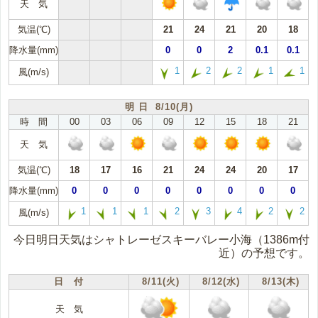
天 気
気温(℃)
21
24
21
20
18
降水量(mm)
0
0
2
0.1
0.1
1
2
2
1
1
風(m/s)
明 日 8/10(月)
時 間
00
03
06
09
12
15
18
21
天 気
気温(℃)
18
17
16
21
24
24
20
17
降水量(mm)
0
0
0
0
0
0
0
0
1
1
1
2
3
4
2
2
風(m/s)
今日明日天気はシャトレーゼスキーバレー小海（1386m付
近）の予想です。
日 付
8/11(火)
8/12(水)
8/13(木)
天 気