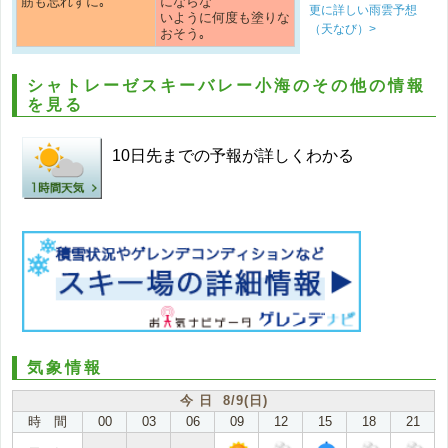
筋も忘れずに｡
にならな
更に詳しい雨雲予想
いように何度も塗りな
（天なび）>
おそう｡
シャトレーゼスキーバレー小海のその他の情報
を見る
10日先までの予報が詳しくわかる
気象情報
今 日 8/9(日)
時 間
00
03
06
09
12
15
18
21