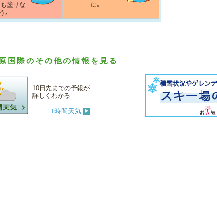
度も塗りな
に｡
う｡
原国際のその他の情報を見る
10日先までの予報が
詳しくわかる
1時間天気