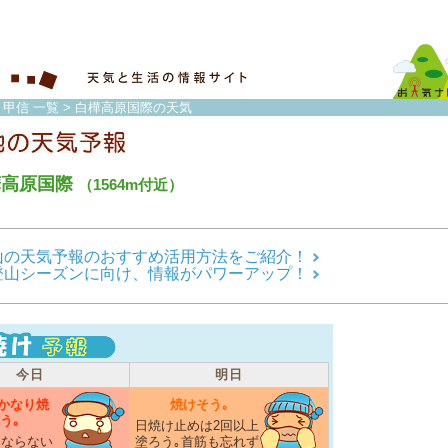
・甲信 一覧
> 白樺高原国際の天気
樺高原国際
（1564m付近）
山の天気予報のおすすめ活用方法をご紹介！
登山シーズンに向け、情報がパワーアップ！
今日
明日
かなり焼
焼けそう｡
う｡
日焼け止めは2回以上
にならない
塗ろう｡首筋も忘れず