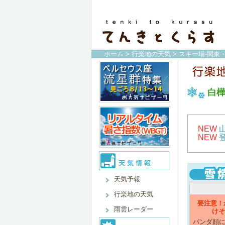
ホーム
>
行楽地の天気
>
スキー場-関東
白
NEW
NEW
天気予報
行楽地の天気
要注意！
雨雲レーダー
けそ
パンダ顔