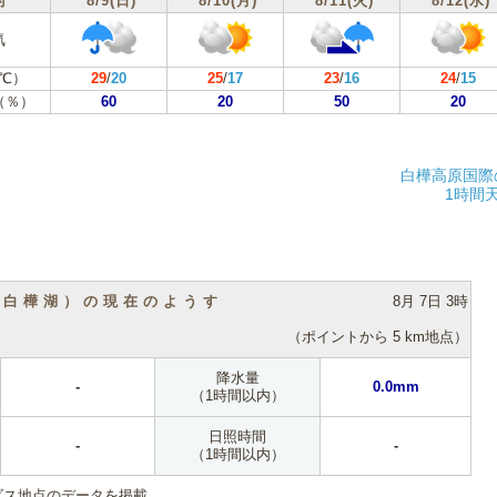
付
8/9(日)
8/10(月)
8/11(火)
8/12(水)
気
℃）
29
/
20
25
/
17
23
/
16
24
/
15
（％）
60
20
50
20
白樺高原国際
1時間
（白樺湖）の現在のようす
8月 7日 3時
（ポイントから 5 km地点）
降水量
-
0.0mm
（1時間以内）
日照時間
-
-
（1時間以内）
ダス地点のデータを掲載