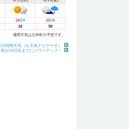
8/13(木)
8/14(金)
24
/
14
25
/
16
10
50
週間天気は立科町の予想です。
の1時間天気（お天気ナビゲータ）
天気が10日先までにパワーアップ！