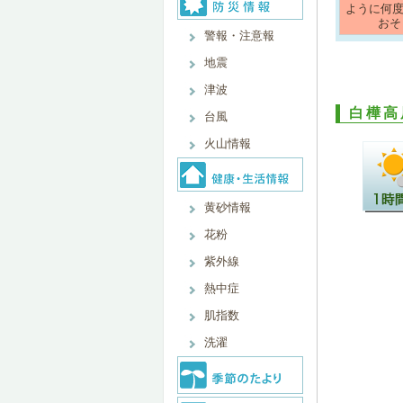
ように何
おそ
警報・注意報
地震
津波
白樺高
台風
火山情報
黄砂情報
花粉
紫外線
熱中症
肌指数
洗濯