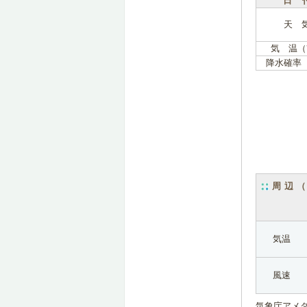
日 
天 
気 温（
降水確率
周辺
気温
風速
気象庁アメ