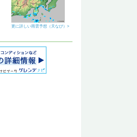
更に詳しい雨雲予想（天なび）>