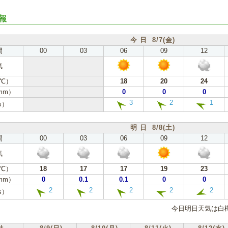
報
今 日 8/7(金)
間
00
03
06
09
12
気
℃）
18
20
24
mm）
0
0
0
3
2
1
s）
明 日 8/8(土)
間
00
03
06
09
12
気
℃）
18
17
17
19
23
mm）
0
0.1
0.1
0
0
2
2
2
2
2
s）
今日明日天気は白樺