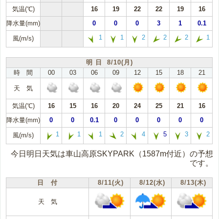
気温(℃)
16
19
22
22
19
16
降水量(mm)
0
0
0
3
1
0.1
1
1
2
2
2
1
風(m/s)
明 日 8/10(月)
時 間
00
03
06
09
12
15
18
21
天 気
気温(℃)
16
15
16
20
24
25
21
16
降水量(mm)
0
0
0.1
0
0
0
0
0
1
1
1
2
4
5
3
2
風(m/s)
今日明日天気は車山高原SKYPARK（1587m付近）の予想
です。
日 付
8/11(火)
8/12(水)
8/13(木)
天 気