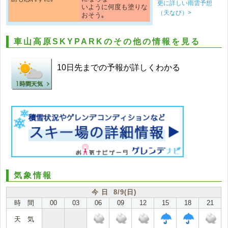
更に詳しい雨雲予想
いように何度も塗りな
（天なび）>
おそう｡
車山高原SKYPARKのその他の情報を見る
10日先までの予報が詳しくわかる
気象情報
今 日 8/9(日)
時 間
00
03
06
09
12
15
18
21
天 気