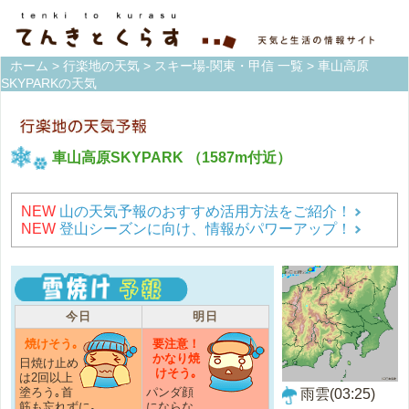
ホーム
>
行楽地の天気
>
スキー場-関東・甲信 一覧
> 車山高原
SKYPARKの天気
車山高原SKYPARK
（1587m付近）
NEW
山の天気予報のおすすめ活用方法をご紹介！
NEW
登山シーズンに向け、情報がパワーアップ！
今日
明日
焼けそう｡
要注意！
かなり焼
日焼け止め
けそう｡
は2回以上
塗ろう｡首
パンダ顔
雨雲(03:25)
筋も忘れずに｡
にならな