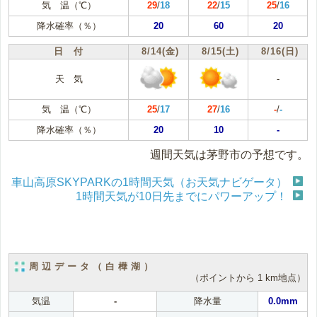
気 温（℃）
29
/
18
22
/
15
25
/
16
降水確率（％）
20
60
20
日 付
8/14(金)
8/15(土)
8/16(日)
天 気
-
気 温（℃）
25
/
17
27
/
16
-
/
-
降水確率（％）
20
10
-
週間天気は茅野市の予想です。
車山高原SKYPARKの1時間天気（お天気ナビゲータ）
1時間天気が10日先までにパワーアップ！
周辺データ（白樺湖）
（ポイントから 1 km地点）
気温
-
降水量
0.0mm