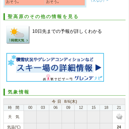
（天なび）>
おそう｡
おそう｡
聖高原のその他の情報を見る
10日先までの予報が詳しくわかる
気象情報
今 日 8/6(木)
時 間
00
03
06
09
12
15
18
21
天 気
気温(℃)
24