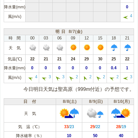
降水量(mm)
0
4
風(m/s)
明 日 8/7(金)
時 間
00
03
06
09
12
15
18
21
天 気
気温(℃)
22
21
21
24
29
30
25
22
降水量(mm)
0
0
0
0
0
0
0.4
1
4
3
3
2
2
2
2
3
風(m/s)
今日明日天気は聖高原（999m付近）の予想です。
日 付
8/8(土)
8/9(日)
8/10(月)
天 気
気 温（℃）
33
/
23
29
/
22
28
/
19
降水確率（％）
10
50
40