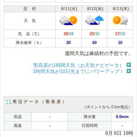
日 付
8/11(火)
8/12(水)
8/13(木)
天 気
気 温（℃）
28
/
18
25
/
15
27
/
15
降水確率（％）
20
60
10
週間天気は麻績村の予想です。
聖高原の1時間天気（お天気ナビゲータ）
1時間天気が10日先までにパワーアップ！
周辺データ（聖高原）
（ポイントから 0 km地点）
気温
-
降水量
0.0mm
風速
-
日照時間
-
8月 6日 18時