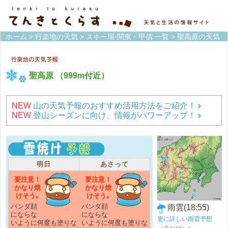
ホーム
>
行楽地の天気
>
スキー場-関東・甲信 一覧
> 聖高原の天気
聖高原
（999m付近）
NEW
山の天気予報のおすすめ活用方法をご紹介！
NEW
登山シーズンに向け、情報がパワーアップ！
明日
あさって
要注意！
要注意！
かなり焼
かなり焼
けそう｡
けそう｡
パンダ顔
パンダ顔
雨雲(18:55)
にならな
にならな
更に詳しい雨雲予想
いように何度も塗りな
いように何度も塗りな