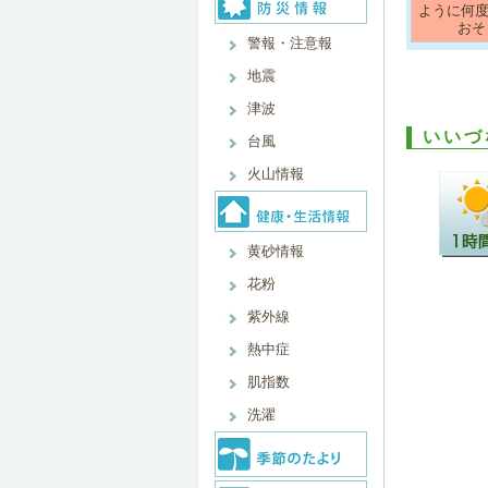
ように何
おそ
警報・注意報
地震
津波
いいづ
台風
火山情報
黄砂情報
花粉
紫外線
熱中症
肌指数
洗濯