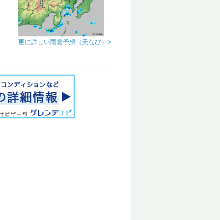
更に詳しい雨雲予想（天なび）>