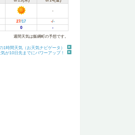
8/13(木)
8/14(金)
-
27
/
17
-
/
-
0
-
週間天気は飯綱町の予想です。
の1時間天気（お天気ナビゲータ）
天気が10日先までにパワーアップ！