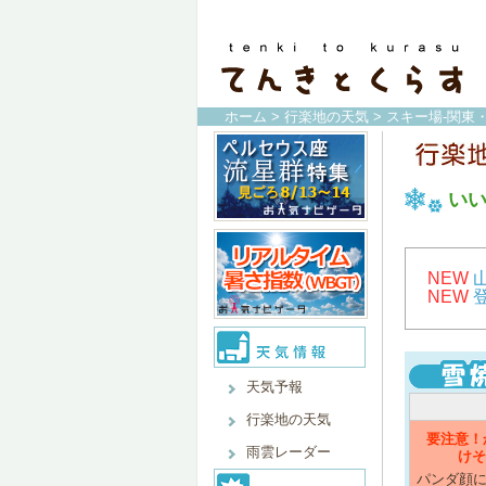
ホーム
>
行楽地の天気
>
スキー場-関東
い
NEW
NEW
天気予報
行楽地の天気
要注意！
雨雲レーダー
けそ
パンダ顔