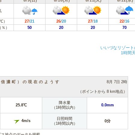
付
8/9(日)
8/10(月)
8/11(火)
8/12(水)
気
℃）
27
/
21
26
/
20
27
/
18
22
/
16
（％）
50
20
20
70
いいづなリゾート
1時間
（信濃町）の現在のようす
8月 7日 2時
（ポイントから 8 km地点）
降水量
25.8℃
0.0mm
（1時間以内）
日照時間
4m/s
0分
（1時間以内）
ダス地点のデータを掲載