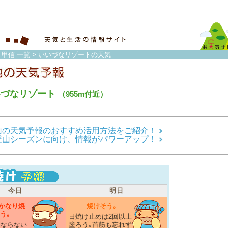
・甲信 一覧
> いいづなリゾートの天気
いづなリゾート
（955m付近）
山の天気予報のおすすめ活用方法をご紹介！
登山シーズンに向け、情報がパワーアップ！
今日
明日
かなり焼
焼けそう｡
う｡
日焼け止めは2回以上
にならない
塗ろう｡首筋も忘れず