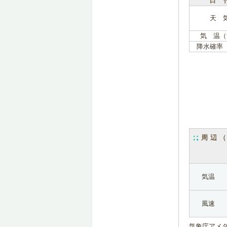
日 
天 
気 温（
降水確率
周辺
気温
風速
気象庁アメ