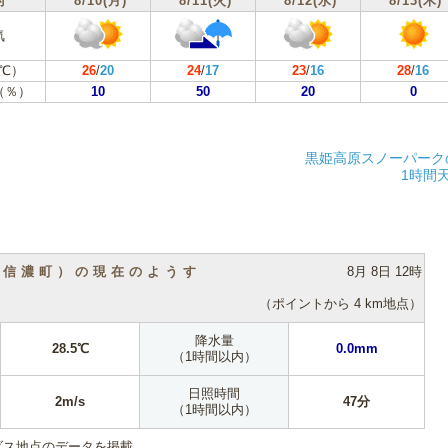
付
8/10(月)
8/11(火)
8/12(水)
8/13(木)
気
℃）
26
/
20
24
/
17
23
/
16
28
/
16
（％）
10
50
20
0
黒姫高原スノーパーク
1時間
（信濃町）の現在のようす
8月 8日 12時
（ポイントから 4 km地点）
降水量
28.5℃
0.0mm
（1時間以内）
日照時間
2m/s
47分
（1時間以内）
ダス地点のデータを掲載