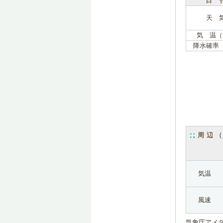
日 
天 
気 温（
降水確率
周辺
気温
風速
気象庁アメ