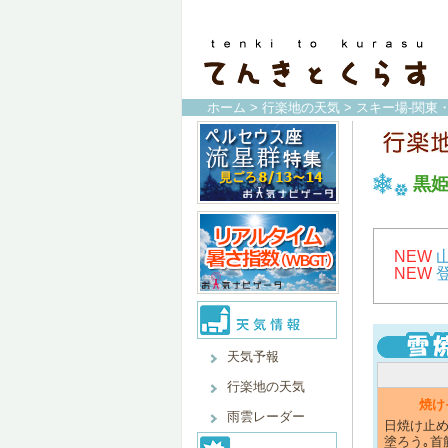
ホーム
>
行楽地の天気
>
スキー場-関東
黒
NEW
NEW
天気予報
行楽地の天気
焼け
雨雲レーダー
日焼け止め
塗ろう｡首