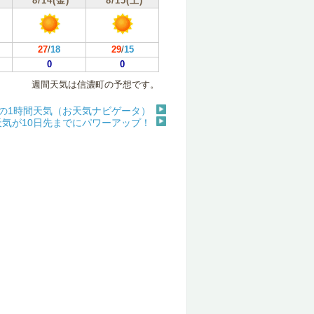
8/14(金)
8/15(土)
27
/
18
29
/
15
0
0
週間天気は信濃町の予想です。
の1時間天気（お天気ナビゲータ）
天気が10日先までにパワーアップ！