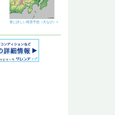
更に詳しい雨雲予想（天なび）>