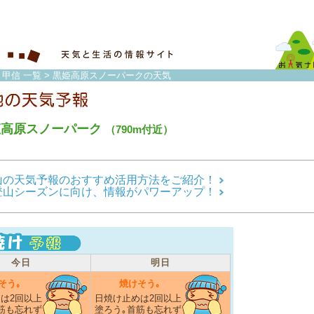
・甲信 一覧
> 黒姫高原スノーパークの天気
姫高原スノーパーク
（790m付近）
山の天気予報のおすすめ活用方法をご紹介！
登山シーズンに向け、情報がパワーアップ！
今日
明日
そう｡
焼けそう｡
は2回以上
日焼け止めは2回以上
筋も忘れず
塗ろう｡首筋も忘れず