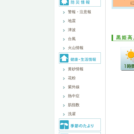
に
警報・注意報
地震
津波
黒姫高
台風
火山情報
黄砂情報
花粉
紫外線
熱中症
肌指数
洗濯