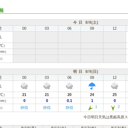
報
今 日 8/8(土)
間
00
03
06
09
12
気
℃）
mm）
s）
明 日 8/9(日)
間
00
03
06
09
12
気
℃）
21
21
20
24
25
mm）
0
0
0.1
1
0
1
2
s）
静穏
静穏
静穏
今日明日天気は黒姫高原ス