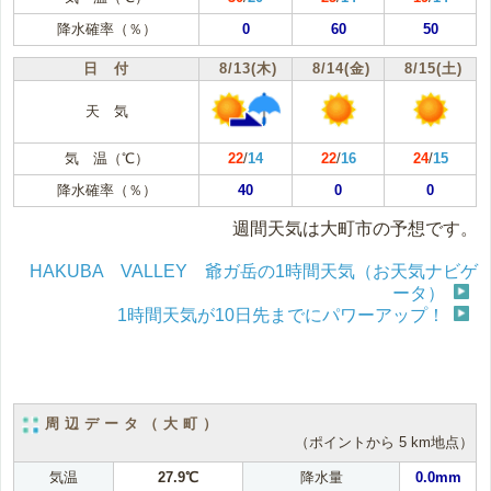
降水確率（％）
0
60
50
日 付
8/13(木)
8/14(金)
8/15(土)
天 気
気 温（℃）
22
/
14
22
/
16
24
/
15
降水確率（％）
40
0
0
週間天気は大町市の予想です。
HAKUBA VALLEY 爺ガ岳の1時間天気（お天気ナビゲ
ータ）
1時間天気が10日先までにパワーアップ！
周辺データ（大町）
（ポイントから 5 km地点）
気温
27.9℃
降水量
0.0mm