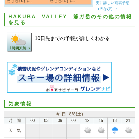
筋も忘れずに｡
筋も忘れずに｡
更に詳しい雨雲予想
（天なび）>
HAKUBA VALLEY 爺ガ岳のその他の情報
を見る
10日先までの予報が詳しくわかる
気象情報
今 日 8/8(土)
時 間
00
03
06
09
12
15
18
21
天 気