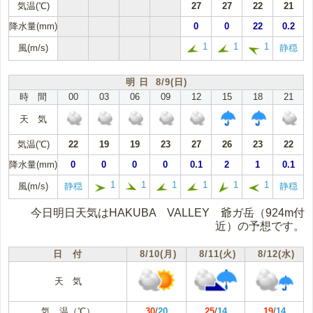
気温(℃)
27
27
22
21
降水量(mm)
0
0
22
0.2
1
1
1
風(m/s)
静穏
明 日 8/9(日)
時 間
00
03
06
09
12
15
18
21
天 気
気温(℃)
22
19
19
23
27
26
23
22
降水量(mm)
0
0
0
0
0.1
2
1
0.1
1
1
1
1
1
1
風(m/s)
静穏
静穏
今日明日天気はHAKUBA VALLEY 爺ガ岳（924m付
近）の予想です。
日 付
8/10(月)
8/11(火)
8/12(水)
天 気
気 温（℃）
30
/
20
25
/
14
19
/
14