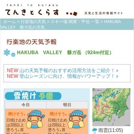
ホーム
>
行楽地の天気
>
スキー場-関東・甲信 一覧
> HAKUBA
VALLEY 爺ガ岳の天気
HAKUBA VALLEY 爺ガ岳
（924m付近）
NEW
山の天気予報のおすすめ活用方法をご紹介！
NEW
登山シーズンに向け、情報がパワーアップ！
今日
明日
焼けそう｡
焼けそう｡
日焼け止め
日焼け止め
は2回以上
は2回以上
塗ろう｡首
塗ろう｡首
雨雲(11:05)