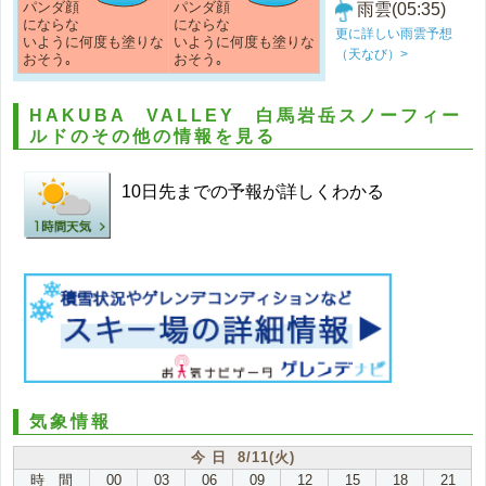
パンダ顔
パンダ顔
雨雲(05:35)
にならな
にならな
更に詳しい雨雲予想
いように何度も塗りな
いように何度も塗りな
（天なび）>
おそう｡
おそう｡
HAKUBA VALLEY 白馬岩岳スノーフィー
ルドのその他の情報を見る
10日先までの予報が詳しくわかる
気象情報
今 日 8/11(火)
時 間
00
03
06
09
12
15
18
21