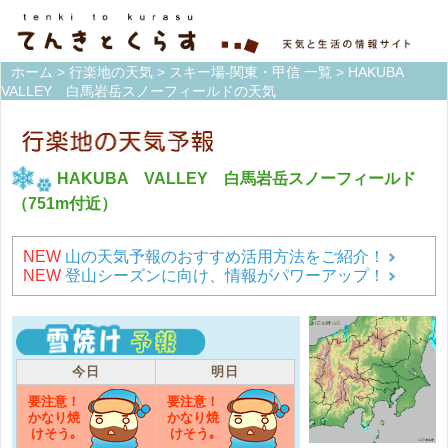
ホーム
>
行楽地の天気
>
スキー場-関東・甲信 一覧
> HAKUBA
VALLEY 白馬岩岳スノーフィールドの天気
HAKUBA VALLEY 白馬岩岳スノーフィールド
（751m付近）
NEW
山の天気予報のおすすめ活用方法をご紹介！
NEW
登山シーズンに向け、情報がパワーアップ！
今日
明日
要注意！
要注意！
かなり焼
かなり焼
けそう｡
けそう｡