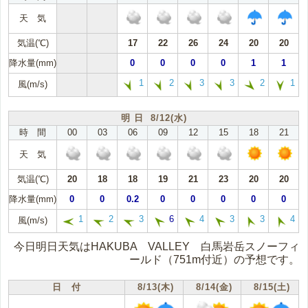
天 気
気温(℃)
17
22
26
24
20
20
降水量(mm)
0
0
0
0
1
1
1
2
3
3
2
1
風(m/s)
明 日 8/12(水)
時 間
00
03
06
09
12
15
18
21
天 気
気温(℃)
20
18
18
19
21
23
20
20
降水量(mm)
0
0
0.2
0
0
0
0
0
1
2
3
6
4
3
3
4
風(m/s)
今日明日天気はHAKUBA VALLEY 白馬岩岳スノーフィ
ールド（751m付近）の予想です。
日 付
8/13(木)
8/14(金)
8/15(土)