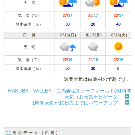
天 気
気 温（℃）
27
/
17
23
/
17
22
/
17
降水確率（％）
30
20
40
日 付
8/16(日)
8/17(月)
8/18(火)
天 気
気 温（℃）
22
/
16
22
/
16
23
/
15
降水確率（％）
50
30
0
週間天気は白馬村の予想です。
HAKUBA VALLEY 白馬岩岳スノーフィールドの1時間
天気（お天気ナビゲータ）
1時間天気が10日先までにパワーアップ！
周辺データ（白馬）