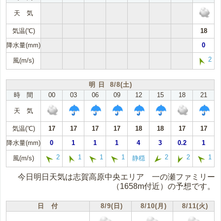
天 気
気温(℃)
18
降水量(mm)
0
2
風(m/s)
明 日 8/8(土)
時 間
00
03
06
09
12
15
18
21
天 気
気温(℃)
17
17
17
17
18
18
17
17
降水量(mm)
0
1
1
1
4
3
0.2
1
2
1
1
1
2
2
1
風(m/s)
静穏
今日明日天気は志賀高原中央エリア 一の瀬ファミリー
（1658m付近）の予想です。
日 付
8/9(日)
8/10(月)
8/11(火)