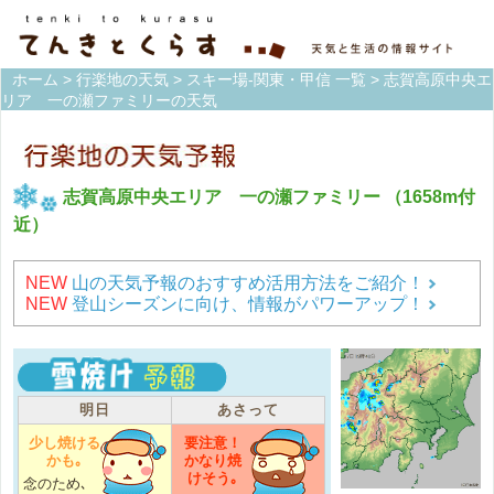
ホーム
>
行楽地の天気
>
スキー場-関東・甲信 一覧
> 志賀高原中央エ
リア 一の瀬ファミリーの天気
志賀高原中央エリア 一の瀬ファミリー
（1658m付
近）
NEW
山の天気予報のおすすめ活用方法をご紹介！
NEW
登山シーズンに向け、情報がパワーアップ！
明日
あさって
少し焼ける
要注意！
かも｡
かなり焼
けそう｡
念のため､