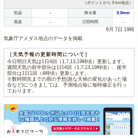
（ポイントから 9 km地点）
気温
-
降水量
0.0mm
風速
-
日照時間
-
8月 7日 19時
気象庁アメダス地点のデータを掲載
［天気予報の更新時間について］
今日明日天気は1日4回（1,7,13,19時頃）更新します。
週間天気の前半部分は1日4回（1,7,13,19時頃）、後半
部分は1日1回（4時頃）更新します。
※数時間先までの雨の予想(急な天候の変化があった場
合など)につきましては、予測地点毎に毎時修正を行っ
ております。