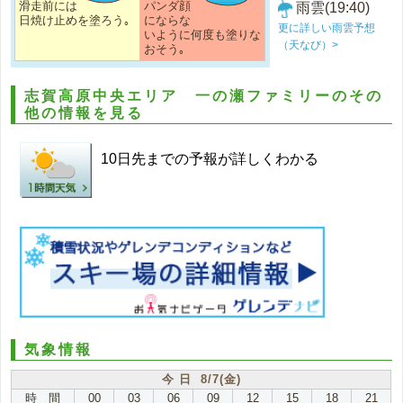
滑走前には
パンダ顔
雨雲(19:40)
日焼け止めを塗ろう｡
にならな
更に詳しい雨雲予想
いように何度も塗りな
（天なび）>
おそう｡
志賀高原中央エリア 一の瀬ファミリーのその
他の情報を見る
10日先までの予報が詳しくわかる
気象情報
今 日 8/7(金)
時 間
00
03
06
09
12
15
18
21