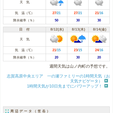
天 気
気 温（℃）
27
/
21
27
/
21
21
/
16
降水確率（％）
50
30
30
日 付
8/12(水)
8/13(木)
8/14(金)
天 気
気 温（℃）
21
/
15
23
/
15
24
/
16
降水確率（％）
20
30
20
週間天気は山ノ内町の予想です。
志賀高原中央エリア 一の瀬ファミリーの1時間天気（お
天気ナビゲータ）
1時間天気が10日先までにパワーアップ！
周辺データ（笠岳）