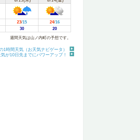
8/13(木)
8/14(金)
23
/
15
24
/
16
30
20
週間天気は山ノ内町の予想です。
の1時間天気（お天気ナビゲータ）
天気が10日先までにパワーアップ！