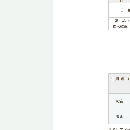
日 
天 
気 温（
降水確率
周辺
気温
風速
気象庁アメ