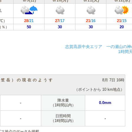
付
8/9(日)
8/10(月)
8/11(火)
8/12(水)
気
℃）
28
/
21
27
/
17
21
/
16
21
/
15
（％）
50
30
30
20
志賀高原中央エリア 一の瀬山の神
1時間
（笠岳）の現在のようす
8月 7日 16時
（ポイントから 10 km地点）
降水量
-
0.0mm
（1時間以内）
日照時間
-
-
（1時間以内）
ダス地点のデータを掲載