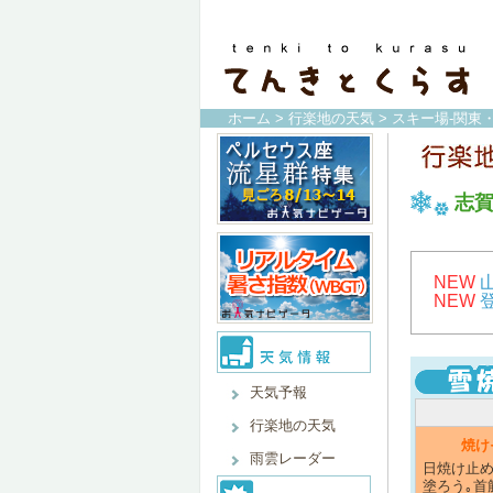
ホーム
>
行楽地の天気
>
スキー場-関東
志
NEW
NEW
天気予報
行楽地の天気
焼け
雨雲レーダー
日焼け止め
塗ろう｡首