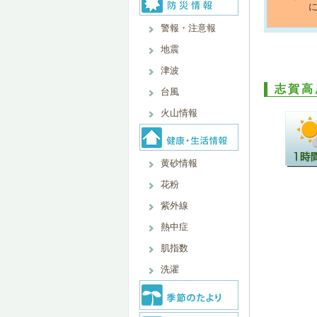
に
警報・注意報
地震
津波
志賀高
台風
火山情報
黄砂情報
花粉
紫外線
熱中症
肌指数
洗濯