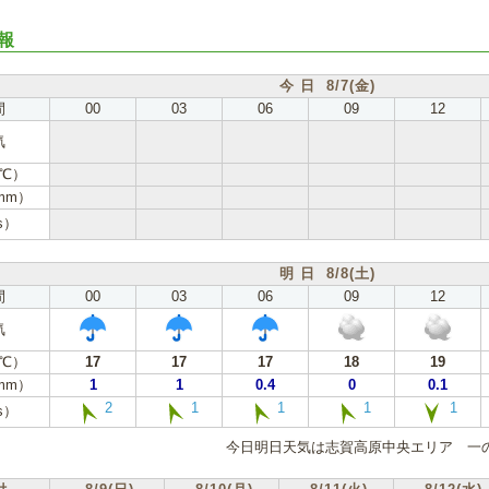
報
今 日 8/7(金)
間
00
03
06
09
12
気
℃）
mm）
s）
明 日 8/8(土)
間
00
03
06
09
12
気
℃）
17
17
17
18
19
mm）
1
1
0.4
0
0.1
2
1
1
1
1
s）
今日明日天気は志賀高原中央エリア 一の