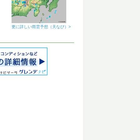
更に詳しい雨雲予想（天なび）>