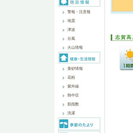
警報・注意報
地震
津波
志賀高
台風
火山情報
黄砂情報
花粉
紫外線
熱中症
肌指数
洗濯