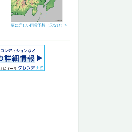
更に詳しい雨雲予想（天なび）>