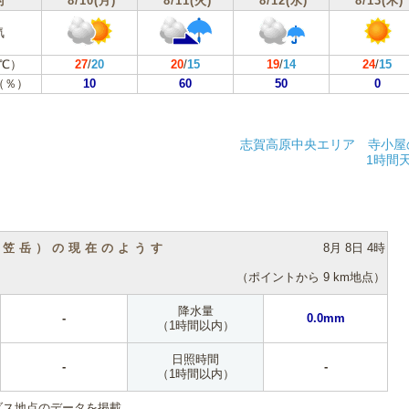
付
8/10(月)
8/11(火)
8/12(水)
8/13(木)
気
℃）
27
/
20
20
/
15
19
/
14
24
/
15
（％）
10
60
50
0
志賀高原中央エリア 寺小屋
1時間
（笠岳）の現在のようす
8月 8日 4時
（ポイントから 9 km地点）
降水量
-
0.0mm
（1時間以内）
日照時間
-
-
（1時間以内）
ダス地点のデータを掲載