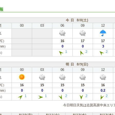
報
今 日 8/8(土)
間
00
03
06
09
12
気
℃）
16
17
17
mm）
0
0
3
1
2
2
s）
明 日 8/9(日)
間
00
03
06
09
12
気
℃）
16
15
15
15
16
mm）
0
0
0
0
0.2
1
1
2
2
2
s）
今日明日天気は志賀高原中央エリア