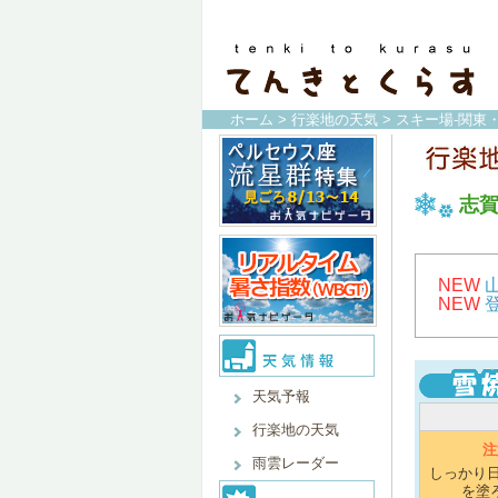
ホーム
>
行楽地の天気
>
スキー場-関東
志
NEW
NEW
天気予報
行楽地の天気
注
雨雲レーダー
しっかり
を塗