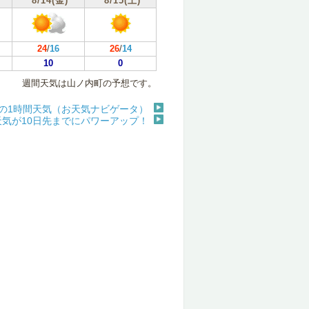
8/14(金)
8/15(土)
24
/
16
26
/
14
10
0
週間天気は山ノ内町の予想です。
の1時間天気（お天気ナビゲータ）
天気が10日先までにパワーアップ！