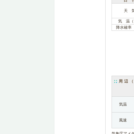
日 
天 
気 温（
降水確率
周辺
気温
風速
気象庁アメ