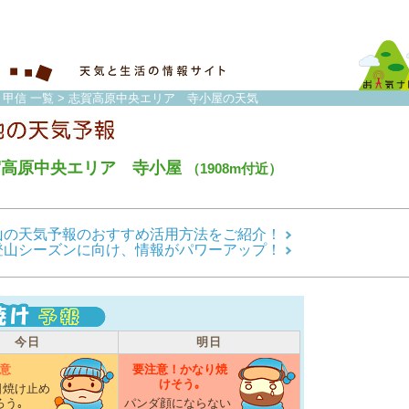
・甲信 一覧
> 志賀高原中央エリア 寺小屋の天気
賀高原中央エリア 寺小屋
（1908m付近）
山の天気予報のおすすめ活用方法をご紹介！
登山シーズンに向け、情報がパワーアップ！
今日
明日
意
要注意！かなり焼
けそう｡
日焼け止め
ろう｡
パンダ顔にならない