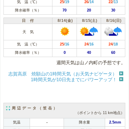
気 温（℃）
25
/
19
26
/
14
22
/
13
降水確率（％）
70
20
30
日 付
8/14(金)
8/15(土)
8/16(日)
天 気
気 温（℃）
25
/
16
24
/
16
24
/
18
降水確率（％）
0
40
60
週間天気は山ノ内町の予想です。
志賀高原 焼額山の1時間天気（お天気ナビゲータ）
1時間天気が10日先までにパワーアップ！
周辺データ（笠岳）
（ポイントから 11 km地点）
気温
-
降水量
2.5mm