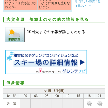
更に詳しい雨雲予想
いように何度も塗りな
いように何度も塗りな
（天なび）>
おそう｡
おそう｡
志賀高原 焼額山のその他の情報を見る
10日先までの予報が詳しくわかる
気象情報
今 日 8/9(日)
時 間
00
03
06
09
12
15
18
21
天 気