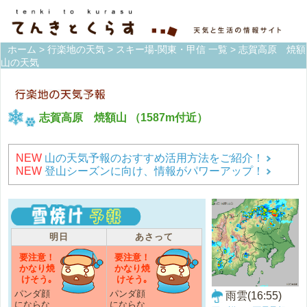
ホーム
>
行楽地の天気
>
スキー場-関東・甲信 一覧
> 志賀高原 焼額
山の天気
志賀高原 焼額山
（1587m付近）
NEW
山の天気予報のおすすめ活用方法をご紹介！
NEW
登山シーズンに向け、情報がパワーアップ！
明日
あさって
要注意！
要注意！
かなり焼
かなり焼
けそう｡
けそう｡
パンダ顔
パンダ顔
雨雲(16:55)
にならな
にならな