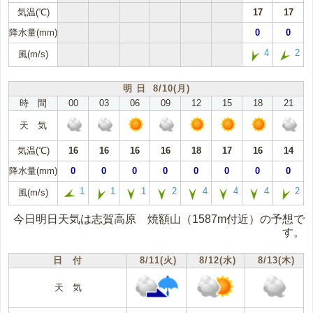
気温(℃)
17
17
降水量(mm)
0
0
4
2
風(m/s)
明 日 8/10(月)
時 間
00
03
06
09
12
15
18
21
天 気
気温(℃)
16
16
16
16
18
17
16
14
降水量(mm)
0
0
0
0
0
0
0
0
1
1
1
2
4
4
4
2
風(m/s)
今日明日天気は志賀高原 焼額山（1587m付近）の予想で
す。
日 付
8/11(火)
8/12(水)
8/13(木)
天 気