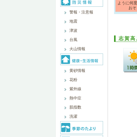
ように何
おそ
警報・注意報
地震
津波
志賀高
台風
火山情報
黄砂情報
花粉
紫外線
熱中症
肌指数
洗濯