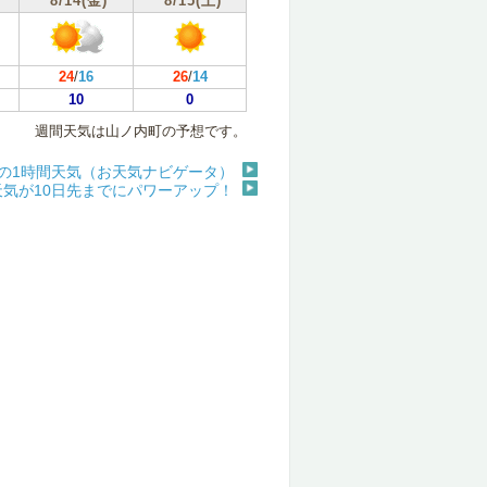
8/14(金)
8/15(土)
24
/
16
26
/
14
10
0
週間天気は山ノ内町の予想です。
の1時間天気（お天気ナビゲータ）
天気が10日先までにパワーアップ！