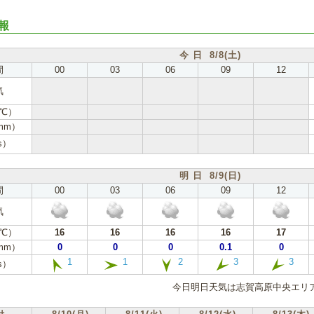
報
今 日 8/8(土)
間
00
03
06
09
12
気
℃）
mm）
s）
明 日 8/9(日)
間
00
03
06
09
12
気
℃）
16
16
16
16
17
mm）
0
0
0
0.1
0
1
1
2
3
3
s）
今日明日天気は志賀高原中央エリア