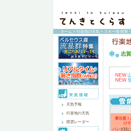
ホーム
>
行楽地の天気
>
スキー場-関東
志
NEW
NEW
天気予報
行楽地の天気
要注意！
雨雲レーダー
けそ
パンダ顔