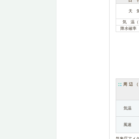
日 
天 
気 温（
降水確率
周辺
気温
風速
気象庁アメ