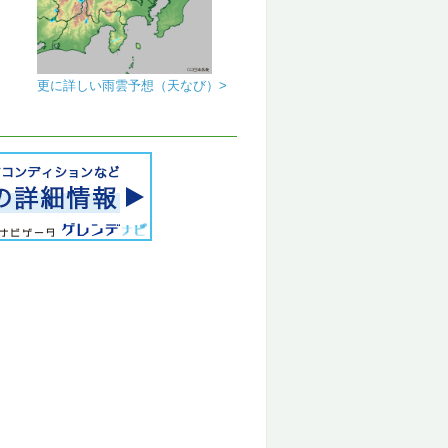
更に詳しい雨雲予想（天なび）>