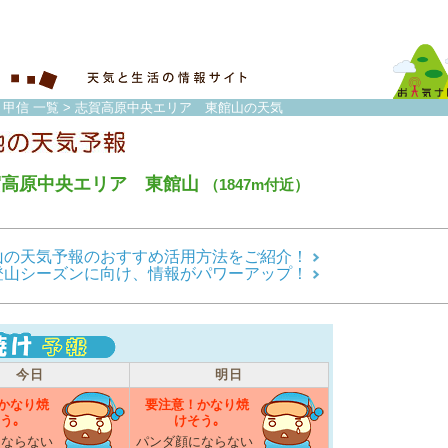
・甲信 一覧
> 志賀高原中央エリア 東館山の天気
賀高原中央エリア 東館山
（1847m付近）
山の天気予報のおすすめ活用方法をご紹介！
登山シーズンに向け、情報がパワーアップ！
今日
明日
かなり焼
要注意！かなり焼
う｡
けそう｡
にならない
パンダ顔にならない