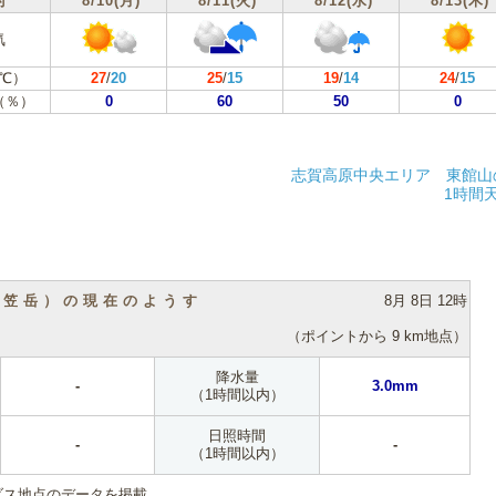
付
8/10(月)
8/11(火)
8/12(水)
8/13(木)
気
℃）
27
/
20
25
/
15
19
/
14
24
/
15
（％）
0
60
50
0
志賀高原中央エリア 東館山
1時間
（笠岳）の現在のようす
8月 8日 12時
（ポイントから 9 km地点）
降水量
-
3.0mm
（1時間以内）
日照時間
-
-
（1時間以内）
ダス地点のデータを掲載