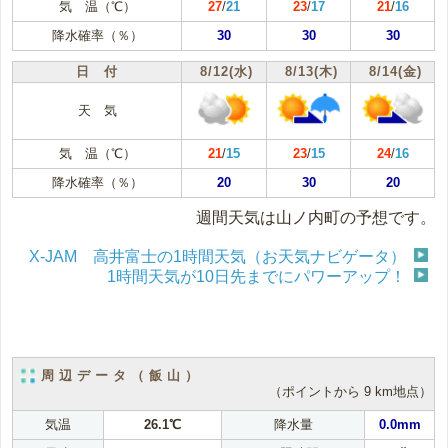
気 温（℃）
27
/
21
23
/
17
21
/
16
降水確率（％）
30
30
30
日 付
8/12(水)
8/13(木)
8/14(金)
天 気
気 温（℃）
21
/
15
23
/
15
24
/
16
降水確率（％）
20
30
20
週間天気は山ノ内町の予想です。
X-JAM 高井富士の1時間天気（お天気ナビゲータ）
1時間天気が10日先までにパワーアップ！
周辺データ（飯山）
（ポイントから 9 km地点）
気温
26.1℃
降水量
0.0mm