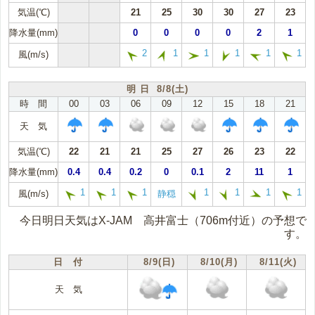
気温(℃)
21
25
30
30
27
23
降水量(mm)
0
0
0
0
2
1
2
1
1
1
1
1
風(m/s)
明 日 8/8(土)
時 間
00
03
06
09
12
15
18
21
天 気
気温(℃)
22
21
21
25
27
26
23
22
降水量(mm)
0.4
0.4
0.2
0
0.1
2
11
1
1
1
1
1
1
1
1
風(m/s)
静穏
今日明日天気はX-JAM 高井富士（706m付近）の予想で
す。
日 付
8/9(日)
8/10(月)
8/11(火)
天 気