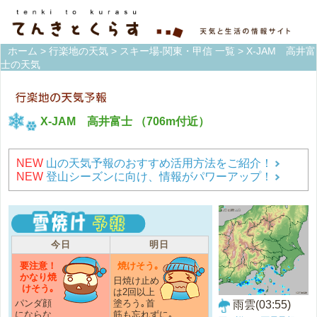
ホーム
>
行楽地の天気
>
スキー場-関東・甲信 一覧
> X-JAM 高井富
士の天気
X-JAM 高井富士
（706m付近）
NEW
山の天気予報のおすすめ活用方法をご紹介！
NEW
登山シーズンに向け、情報がパワーアップ！
今日
明日
要注意！
焼けそう｡
かなり焼
日焼け止め
けそう｡
は2回以上
パンダ顔
塗ろう｡首
雨雲(03:55)
にならな
筋も忘れずに｡