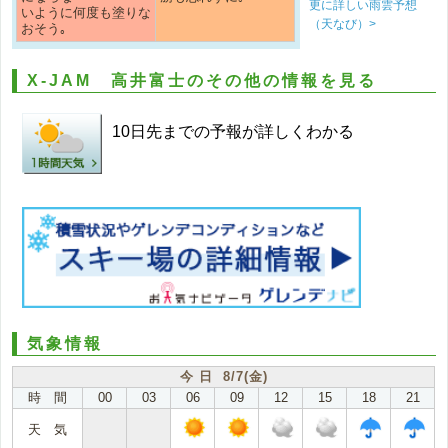
更に詳しい雨雲予想
いように何度も塗りな
（天なび）>
おそう｡
X-JAM 高井富士のその他の情報を見る
10日先までの予報が詳しくわかる
気象情報
今 日 8/7(金)
時 間
00
03
06
09
12
15
18
21
天 気