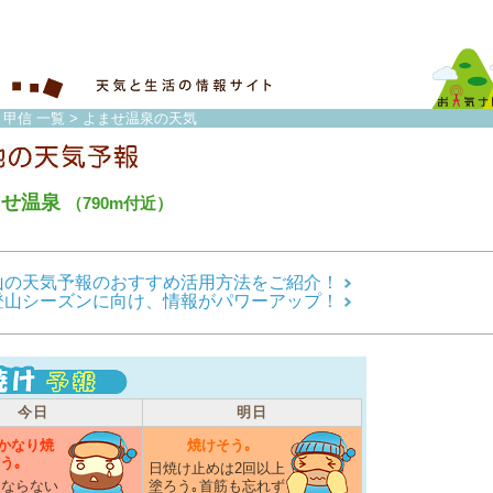
・甲信 一覧
> よませ温泉の天気
ませ温泉
（790m付近）
山の天気予報のおすすめ活用方法をご紹介！
登山シーズンに向け、情報がパワーアップ！
今日
明日
かなり焼
焼けそう｡
う｡
日焼け止めは2回以上
にならない
塗ろう｡首筋も忘れず