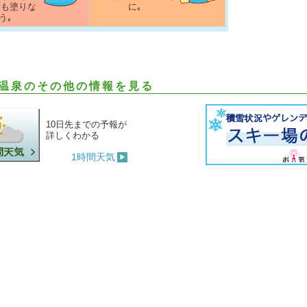
度も塗りな
に｡
う｡
温泉のその他の情報を見る
10日先までの予報が
詳しくわかる
1時間天気