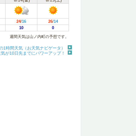
8/14(金)
8/15(土)
24
/
16
26
/
14
10
0
週間天気は山ノ内町の予想です。
の1時間天気（お天気ナビゲータ）
天気が10日先までにパワーアップ！