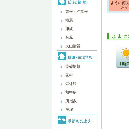
ように何
おそ
警報・注意報
地震
津波
よませ
台風
火山情報
黄砂情報
花粉
紫外線
熱中症
肌指数
洗濯