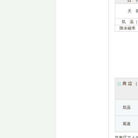
日 
天 
気 温（
降水確率
周辺
気温
風速
気象庁アメ