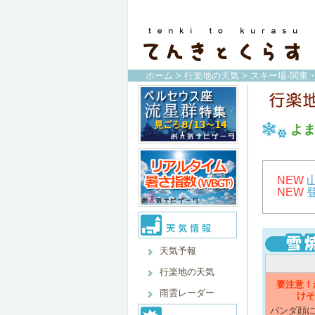
ホーム
>
行楽地の天気
>
スキー場-関東
よ
NEW
NEW
天気予報
行楽地の天気
要注意！
雨雲レーダー
けそ
パンダ顔