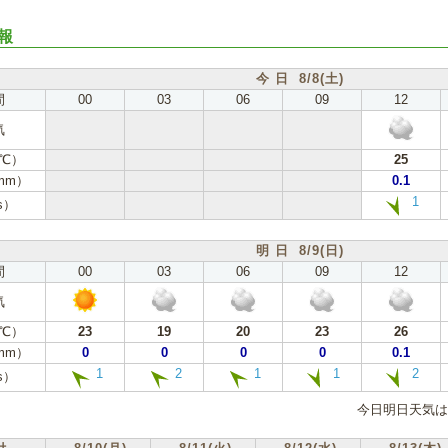
報
今 日 8/8(土)
間
00
03
06
09
12
気
℃）
25
mm）
0.1
1
s）
明 日 8/9(日)
間
00
03
06
09
12
気
℃）
23
19
20
23
26
mm）
0
0
0
0
0.1
1
2
1
1
2
s）
今日明日天気は