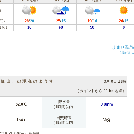
付
8/10(月)
8/11(火)
8/12(水)
8/13(木)
気
℃）
28
/
20
25
/
15
19
/
14
24
/
15
（％）
10
60
50
0
よませ温泉
1時間
（飯山）の現在のようす
8月 8日 11時
（ポイントから 11 km地点）
降水量
32.0℃
0.0mm
（1時間以内）
日照時間
1m/s
60分
（1時間以内）
ダス地点のデータを掲載