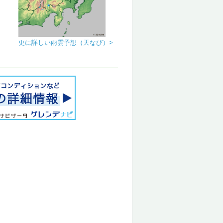
更に詳しい雨雲予想（天なび）>