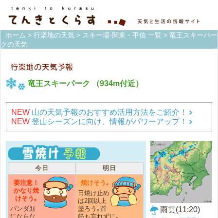
ホーム
>
行楽地の天気
>
スキー場-関東・甲信 一覧
> 竜王スキーパー
クの天気
竜王スキーパーク
（934m付近）
NEW
山の天気予報のおすすめ活用方法をご紹介！
NEW
登山シーズンに向け、情報がパワーアップ！
今日
明日
要注意！
焼けそう｡
かなり焼
日焼け止め
けそう｡
は2回以上
パンダ顔
塗ろう｡首
雨雲(11:20)
にならな
筋も忘れずに｡