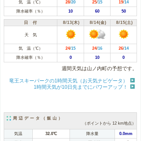
気 温（℃）
28
/
20
25
/
15
19
/
14
降水確率（％）
10
60
50
日 付
8/13(木)
8/14(金)
8/15(土)
天 気
気 温（℃）
24
/
15
24
/
16
26
/
14
降水確率（％）
0
10
0
週間天気は山ノ内町の予想です。
竜王スキーパークの1時間天気（お天気ナビゲータ）
1時間天気が10日先までにパワーアップ！
周辺データ（飯山）
（ポイントから 12 km地点）
気温
32.0℃
降水量
0.0mm