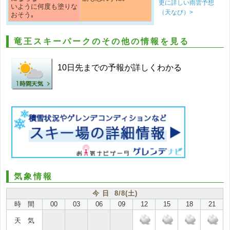
更に詳しい雨雲予想
いように何度も塗りな
（天なび）>
おそう｡
竜王スキーパークのその他の情報を見る
10日先までの予報が詳しくわかる
気象情報
今 日 8/8(土)
時 間
00
03
06
09
12
15
18
21
天 気