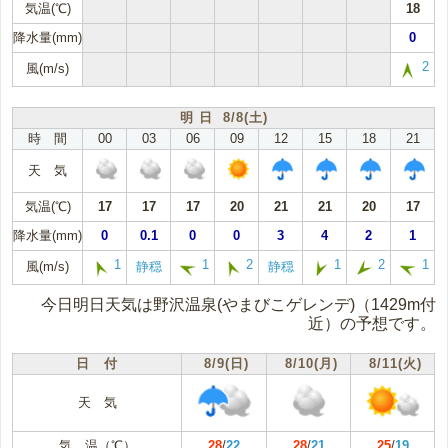
気温(℃)
18
降水量(mm)
0
2
風(m/s)
明 日 8/8(土)
時 間
00
03
06
09
12
15
18
21
天 気
気温(℃)
17
17
17
20
21
21
20
17
降水量(mm)
0
0.1
0
0
3
4
2
1
1
1
2
1
2
1
風(m/s)
静穏
静穏
今日明日天気は野沢温泉(やまびこゲレンデ)（1429m付
近）の予想です。
日 付
8/9(日)
8/10(月)
8/11(火)
天 気
気 温（℃）
28
/
22
28
/
21
25
/
19