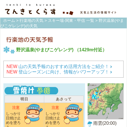
ホーム
>
行楽地の天気
>
スキー場-関東・甲信 一覧
> 野沢温泉(やま
びこゲレンデ)の天気
野沢温泉(やまびこゲレンデ)
（1429m付近）
NEW
山の天気予報のおすすめ活用方法をご紹介！
NEW
登山シーズンに向け、情報がパワーアップ！
明日
あさって
注意
注意
しっかり
しっかり
日焼け止
日焼け止
めを塗ろ
めを塗ろ
雨雲(20:00)