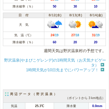
降水確率（％）
50
30
10
日 付
8/12(水)
8/13(木)
8/14(金)
天 気
気 温（℃）
24
/
19
27
/
18
31
/
19
降水確率（％）
60
20
20
週間天気は野沢温泉村の予想です。
野沢温泉(やまびこゲレンデ)の1時間天気（お天気ナビゲー
タ）
1時間天気が10日先までにパワーアップ！
周辺データ（野沢温泉）
（ポイントから 3 km地点）
気温
25.3℃
降水量
0.0mm