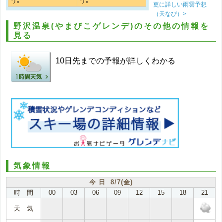
う｡
う｡
更に詳しい雨雲予想
（天なび）>
野沢温泉(やまびこゲレンデ)のその他の情報を
見る
10日先までの予報が詳しくわかる
気象情報
今 日 8/7(金)
時 間
00
03
06
09
12
15
18
21
天 気