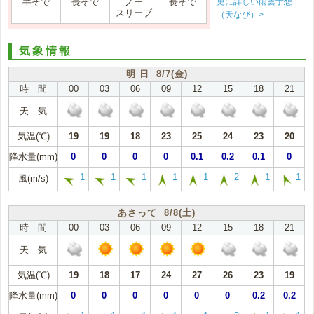
更に詳しい雨雲予想
半そで
長そで
ノー
長そで
スリーブ
（天なび）>
気象情報
明 日 8/7(金)
時 間
00
03
06
09
12
15
18
21
天 気
気温(℃)
19
19
18
23
25
24
23
20
降水量(mm)
0
0
0
0
0.1
0.2
0.1
0
1
1
1
1
1
2
1
1
風(m/s)
あさって 8/8(土)
時 間
00
03
06
09
12
15
18
21
天 気
気温(℃)
19
18
17
24
27
26
23
19
降水量(mm)
0
0
0
0
0
0
0.2
0.2