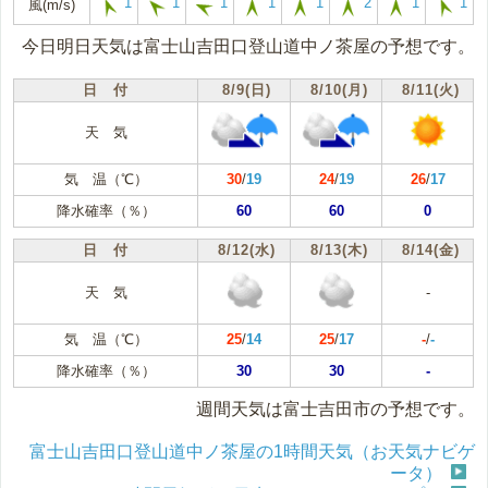
1
1
1
1
1
2
1
1
風(m/s)
今日明日天気は富士山吉田口登山道中ノ茶屋の予想です。
日 付
8/9(日)
8/10(月)
8/11(火)
天 気
気 温（℃）
30
/
19
24
/
19
26
/
17
降水確率（％）
60
60
0
日 付
8/12(水)
8/13(木)
8/14(金)
天 気
-
気 温（℃）
25
/
14
25
/
17
-
/
-
降水確率（％）
30
30
-
週間天気は富士吉田市の予想です。
富士山吉田口登山道中ノ茶屋の1時間天気（お天気ナビゲ
ータ）