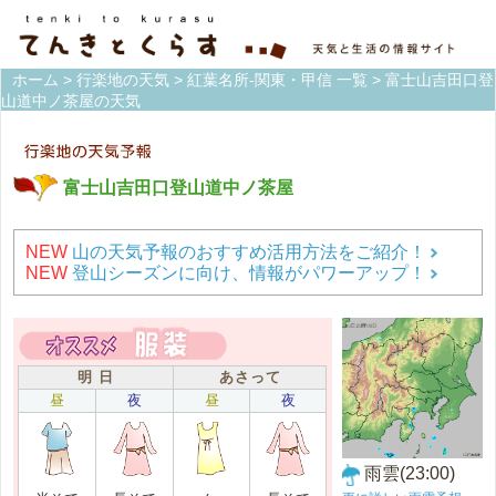
ホーム
>
行楽地の天気
>
紅葉名所-関東・甲信 一覧
> 富士山吉田口登
山道中ノ茶屋の天気
富士山吉田口登山道中ノ茶屋
NEW
山の天気予報のおすすめ活用方法をご紹介！
NEW
登山シーズンに向け、情報がパワーアップ！
明 日
あさって
昼
夜
昼
夜
雨雲(23:00)