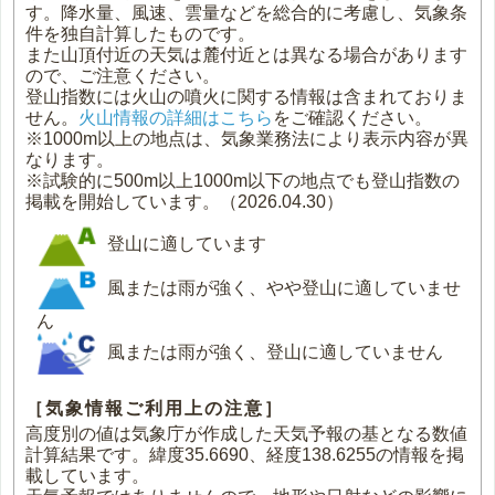
す。降水量、風速、雲量などを総合的に考慮し、気象条
件を独自計算したものです。
また山頂付近の天気は麓付近とは異なる場合があります
ので、ご注意ください。
登山指数には火山の噴火に関する情報は含まれておりま
せん。
火山情報の詳細はこちら
をご確認ください。
※1000m以上の地点は、気象業務法により表示内容が異
なります。
※試験的に500m以上1000m以下の地点でも登山指数の
掲載を開始しています。（2026.04.30）
登山に適しています
風または雨が強く、やや登山に適していませ
ん
風または雨が強く、登山に適していません
［気象情報ご利用上の注意］
高度別の値は気象庁が作成した天気予報の基となる数値
計算結果です。緯度35.6690、経度138.6255の情報を掲
載しています。