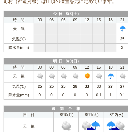
町村（都道府県）は山頂の位置を元に定めています。
今 日 8/8(土)
時 間
00
03
06
09
12
15
18
21
天 気
気温(℃)
25
降水量(mm)
3
明 日 8/9(日)
時 間
00
03
06
09
12
15
18
21
天 気
気温(℃)
25
25
25
28
33
33
27
27
降水量(mm)
0
0
0
0
0
0.1
1
0.1
週 間 予 報
日 付
8/10(月)
8/11(火)
8/12(水)
天 気