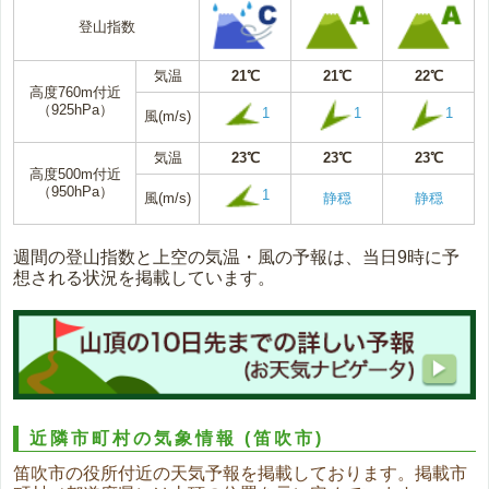
登山指数
気温
21℃
21℃
22℃
高度760m付近
（925hPa）
1
1
1
風(m/s)
気温
23℃
23℃
23℃
高度500m付近
（950hPa）
1
風(m/s)
静穏
静穏
週間の登山指数と上空の気温・風の予報は、当日9時に予
想される状況を掲載しています。
近隣市町村の気象情報
(笛吹市)
笛吹市の役所付近の天気予報を掲載しております。掲載市