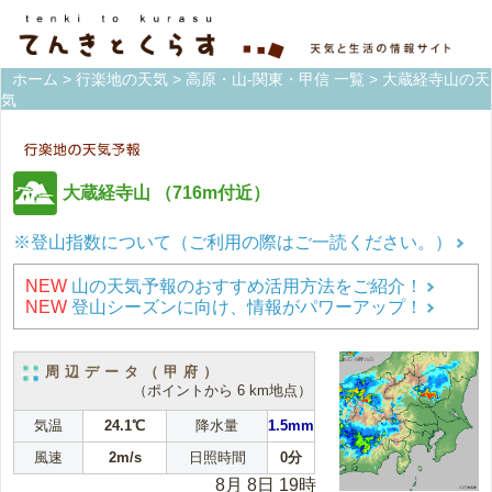
ホーム
>
行楽地の天気
>
高原・山-関東・甲信 一覧
> 大蔵経寺山の天
気
大蔵経寺山
（716m付近）
※登山指数について（ご利用の際はご一読ください。）
NEW
山の天気予報のおすすめ活用方法をご紹介！
NEW
登山シーズンに向け、情報がパワーアップ！
周辺データ（甲府）
（ポイントから 6 km地点）
気温
24.1℃
降水量
1.5mm
風速
2m/s
日照時間
0分
8月 8日 19時