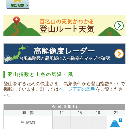
登山指数と上空の気温・風
登山をするための快適さを、気象条件から登山指数A～Cで
掲載しています。詳しくは
ページ下部の説明
をご覧くださ
い。
今 日 8/8(土)
時 間
12
15
18
21
登山指数