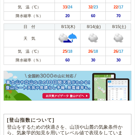
気 温（℃）
33
/
24
32
/
23
22
/
17
降水確率（％）
20
60
70
日 付
8/13(木)
8/14(金)
8/15(土)
天 気
気 温（℃）
25
/
18
26
/
18
26
/
17
降水確率（％）
60
30
30
[登山指数について]
登山をするための快適さを、山頂や山麓の気象条件か
ら、気象学的知見を用いてレベル値で表現をしていま