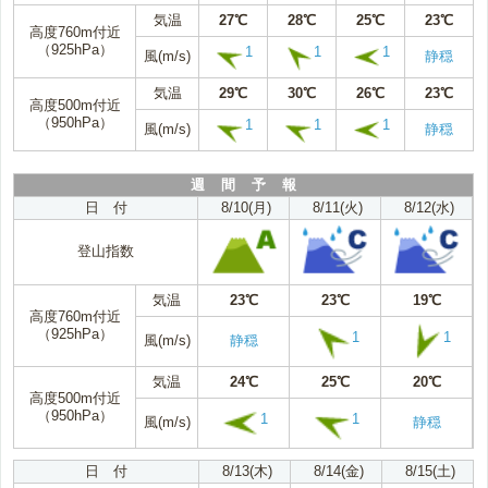
気温
27℃
28℃
25℃
23℃
高度760m付近
（925hPa）
1
1
1
風(m/s)
静穏
気温
29℃
30℃
26℃
23℃
高度500m付近
（950hPa）
1
1
1
風(m/s)
静穏
週 間 予 報
日 付
8/10(月)
8/11(火)
8/12(水)
登山指数
気温
23℃
23℃
19℃
高度760m付近
（925hPa）
1
1
風(m/s)
静穏
気温
24℃
25℃
20℃
高度500m付近
（950hPa）
1
1
風(m/s)
静穏
日 付
8/13(木)
8/14(金)
8/15(土)