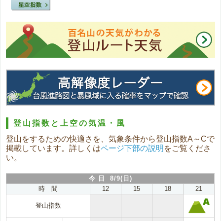
登山指数と上空の気温・風
登山をするための快適さを、気象条件から登山指数A～Cで
掲載しています。詳しくは
ページ下部の説明
をご覧くださ
い。
今 日 8/9(日)
時 間
12
15
18
21
登山指数