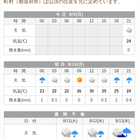
町村（都道府県）は山頂の位置を元に定めています。
今 日 8/9(日)
時 間
00
03
06
09
12
15
18
21
天 気
気温(℃)
24
降水量(mm)
0
明 日 8/10(月)
時 間
00
03
06
09
12
15
18
21
天 気
気温(℃)
23
22
22
26
30
29
25
24
降水量(mm)
1
0.1
0
0
0
0.2
1
0.4
週 間 予 報
日 付
8/11(火)
8/12(水)
8/13(木)
天 気