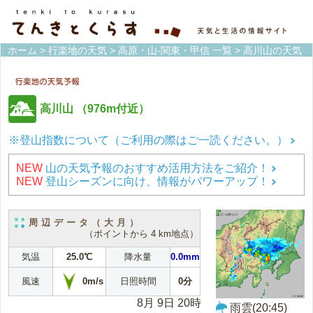
ホーム
>
行楽地の天気
>
高原・山-関東・甲信 一覧
> 高川山の天気
高川山
（976m付近）
※登山指数について（ご利用の際はご一読ください。）
NEW
山の天気予報のおすすめ活用方法をご紹介！
NEW
登山シーズンに向け、情報がパワーアップ！
周辺データ（大月）
（ポイントから 4 km地点）
気温
25.0℃
降水量
0.0mm
0m/s
風速
日照時間
0分
8月 9日 20時
雨雲(20:45)