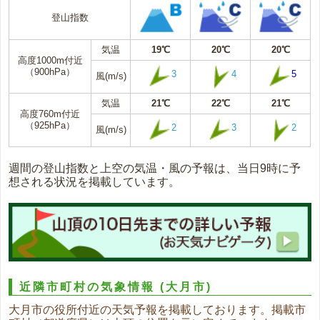
登山指数
気温
19℃
20℃
20℃
高度1000m付近
（900hPa）
3
4
5
風(m/s)
気温
21℃
22℃
21℃
高度760m付近
（925hPa）
2
3
2
風(m/s)
週間の登山指数と上空の気温・風の予報は、当日9時に予
想される状況を掲載しています。
近隣市町村の気象情報
(大月市)
大月市の役所付近の天気予報を掲載しております。掲載市