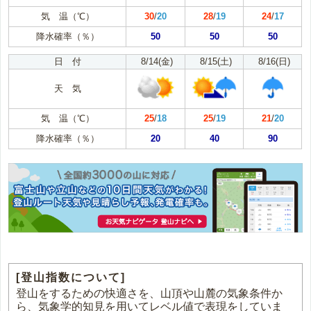
気 温（℃）
30
/
20
28
/
19
24
/
17
降水確率（％）
50
50
50
日 付
8/14(金)
8/15(土)
8/16(日)
天 気
気 温（℃）
25
/
18
25
/
19
21
/
20
降水確率（％）
20
40
90
[登山指数について]
登山をするための快適さを、山頂や山麓の気象条件か
ら、気象学的知見を用いてレベル値で表現をしていま