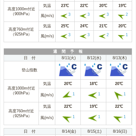
気温
23℃
22℃
20℃
19℃
高度1000m付近
（900hPa）
3
3
3
2
風(m/s)
気温
25℃
24℃
21℃
20℃
高度760m付近
（925hPa）
3
3
2
1
風(m/s)
週 間 予 報
日 付
8/11(火)
8/12(水)
8/13(木)
登山指数
気温
20℃
18℃
20℃
高度1000m付近
（900hPa）
1
1
1
風(m/s)
気温
22℃
19℃
22℃
高度760m付近
（925hPa）
1
1
1
風(m/s)
日 付
8/14(金)
8/15(土)
8/16(日)