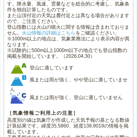
す。降水量、風速、雲量などを総合的に考慮し、気象条
件を独自計算したものです。
また山頂付近の天気は麓付近とは異なる場合があります
ので、ご注意ください。
登山指数には火山の噴火に関する情報は含まれておりま
せん。
火山情報の詳細はこちら
をご確認ください。
※1000m以上の地点は、気象業務法により表示内容が異
なります。
※試験的に500m以上1000m以下の地点でも登山指数の
掲載を開始しています。（2026.04.30）
登山に適しています
風または雨が強く、やや登山に適していませ
ん
風または雨が強く、登山に適していません
［気象情報ご利用上の注意］
高度別の値は気象庁が作成した天気予報の基となる数値
計算結果です。緯度35.5860、経度138.9019の情報を掲
載しています。