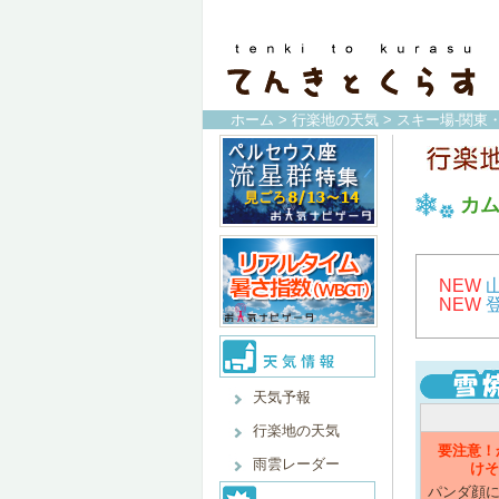
ホーム
>
行楽地の天気
>
スキー場-関東
カ
NEW
NEW
天気予報
行楽地の天気
要注意！
雨雲レーダー
けそ
パンダ顔