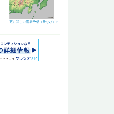
更に詳しい雨雲予想（天なび）>