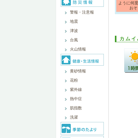
ように何
おそ
警報・注意報
地震
津波
カムイ
台風
火山情報
黄砂情報
花粉
紫外線
熱中症
肌指数
洗濯