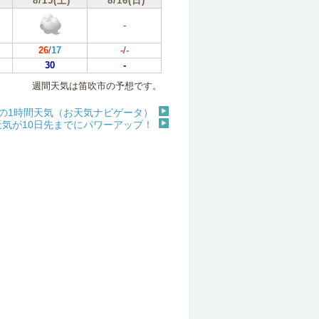
8/15(土)
8/16(日)
-
26
/
17
-
/
-
30
-
週間天気は笛吹市の予想です。
の1時間天気（お天気ナビゲータ）
天気が10日先までにパワーアップ！