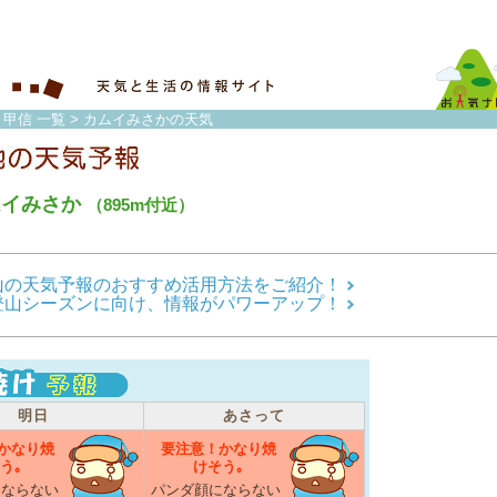
・甲信 一覧
> カムイみさかの天気
ムイみさか
（895m付近）
山の天気予報のおすすめ活用方法をご紹介！
登山シーズンに向け、情報がパワーアップ！
明日
あさって
かなり焼
要注意！かなり焼
う｡
けそう｡
にならない
パンダ顔にならない