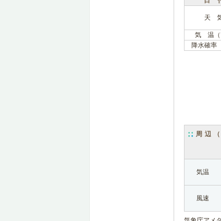
日 
天 
気 温（
降水確率
周辺
気温
風速
気象庁アメ