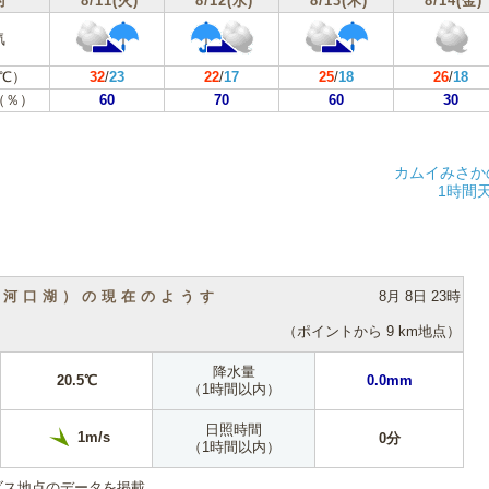
付
8/11(火)
8/12(水)
8/13(木)
8/14(金)
気
℃）
32
/
23
22
/
17
25
/
18
26
/
18
（％）
60
70
60
30
カムイみさか
1時間
（河口湖）の現在のようす
8月 8日 23時
（ポイントから 9 km地点）
降水量
20.5℃
0.0mm
（1時間以内）
日照時間
1m/s
0分
（1時間以内）
ダス地点のデータを掲載