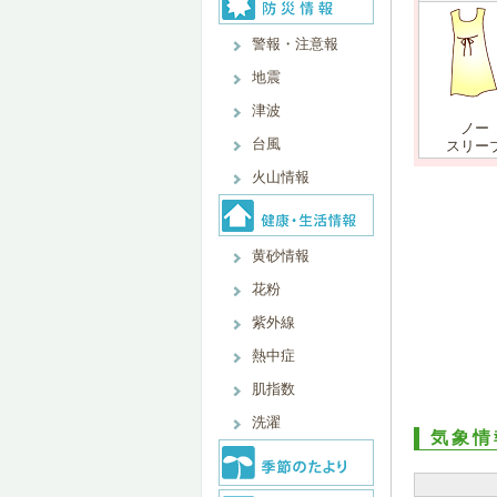
警報・注意報
地震
津波
ノー
台風
スリー
火山情報
黄砂情報
花粉
紫外線
熱中症
肌指数
洗濯
気象情