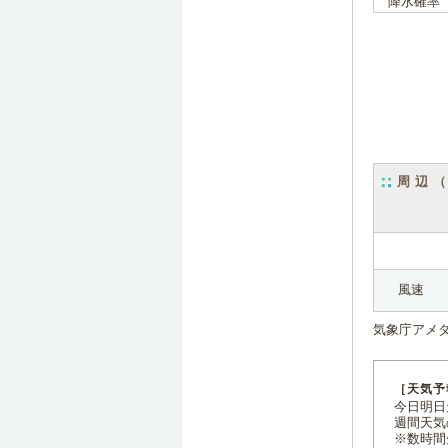
降水確率
周辺
風速
気象庁アメ
［天気予
今日明日天
週間天気
※数時間