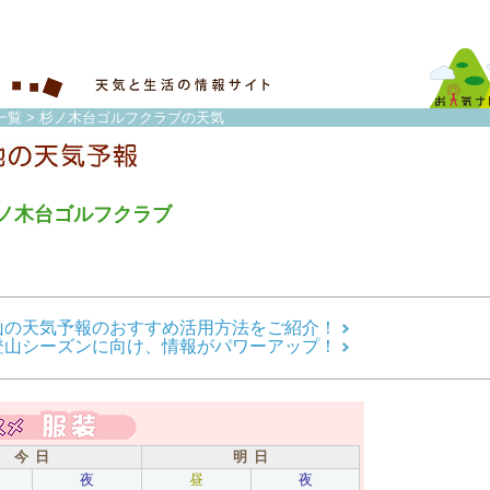
一覧
> 杉ノ木台ゴルフクラブの天気
ノ木台ゴルフクラブ
山の天気予報のおすすめ活用方法をご紹介！
登山シーズンに向け、情報がパワーアップ！
今 日
明 日
夜
昼
夜