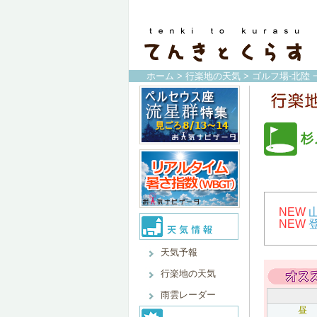
ホーム
>
行楽地の天気
>
ゴルフ場-北陸 
杉
NEW
NEW
天気予報
行楽地の天気
雨雲レーダー
昼