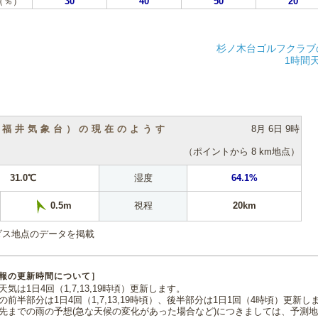
（％）
30
40
50
20
杉ノ木台ゴルフクラブ
1時間
（福井気象台）の現在のようす
8月 6日 9時
（ポイントから 8 km地点）
31.0℃
湿度
64.1%
視程
20km
0.5m
ダス地点のデータを掲載
報の更新時間について］
気は1日4回（1,7,13,19時頃）更新します。
の前半部分は1日4回（1,7,13,19時頃）、後半部分は1日1回（4時頃）更新し
先までの雨の予想(急な天候の変化があった場合など)につきましては、予測