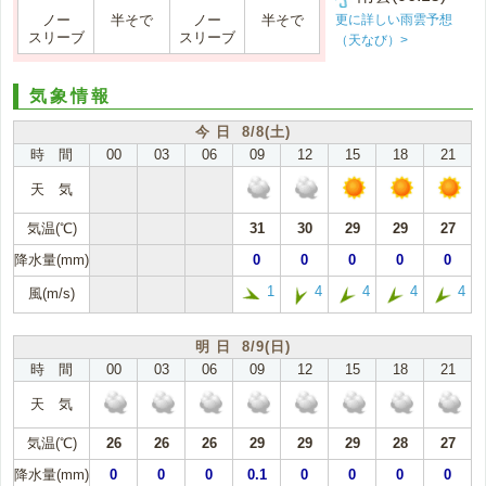
更に詳しい雨雲予想
ノー
半そで
ノー
半そで
スリーブ
スリーブ
（天なび）>
気象情報
今 日 8/8(土)
時 間
00
03
06
09
12
15
18
21
天 気
気温(℃)
31
30
29
29
27
降水量(mm)
0
0
0
0
0
1
4
4
4
4
風(m/s)
明 日 8/9(日)
時 間
00
03
06
09
12
15
18
21
天 気
気温(℃)
26
26
26
29
29
29
28
27
降水量(mm)
0
0
0
0.1
0
0
0
0