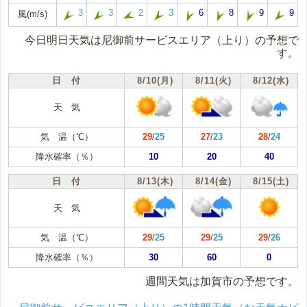
3
3
2
3
6
8
9
9
風(m/s)
今日明日天気は尼御前サービスエリア（上り）の予想で
す。
日 付
8/10(月)
8/11(火)
8/12(水)
天 気
気 温（℃）
29
/
25
27
/
23
28
/
24
降水確率（％）
10
20
40
日 付
8/13(木)
8/14(金)
8/15(土)
天 気
気 温（℃）
29
/
25
29
/
25
29
/
26
降水確率（％）
30
60
0
週間天気は加賀市の予想です。