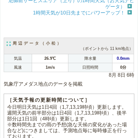
尼御前サービスエリア（上り）の1時間天気（お天気ナビ
ゲータ）
1時間天気が10日先までにパワーアップ！
周辺データ（小松）
（ポイントから 11 km地点）
気温
26.9℃
降水量
0.0mm
風速
1m/s
日照時間
0分
8月 8日 6時
気象庁アメダス地点のデータを掲載
［天気予報の更新時間について］
今日明日天気は1日4回（1,7,13,19時頃）更新します。
週間天気の前半部分は1日4回（1,7,13,19時頃）、後半
部分は1日1回（4時頃）更新します。
※数時間先までの雨の予想(急な天候の変化があった場
合など)につきましては、予測地点毎に毎時修正を行っ
ております。