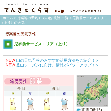
ホーム
>
行楽地の天気
>
その他-北陸 一覧
> 尼御前サービスエリア
（上り）の天気
尼御前サービスエリア（上り）
NEW
山の天気予報のおすすめ活用方法をご紹介！
NEW
登山シーズンに向け、情報がパワーアップ！
今 日
明 日
昼
夜
昼
夜
雨雲(06:15)