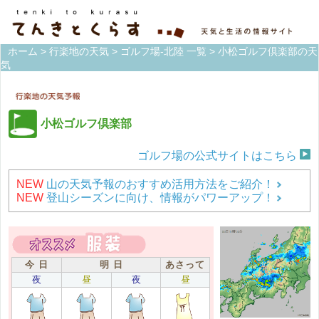
ホーム
>
行楽地の天気
>
ゴルフ場-北陸 一覧
> 小松ゴルフ倶楽部の天
気
小松ゴルフ倶楽部
ゴルフ場の公式サイトはこちら
NEW
山の天気予報のおすすめ活用方法をご紹介！
NEW
登山シーズンに向け、情報がパワーアップ！
今 日
明 日
あさって
夜
昼
夜
昼