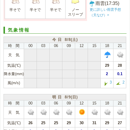
雨雲(17:35)
更に詳しい雨雲予想
半そで
半そで
半そで
ノー
スリーブ
（天なび）>
気象情報
今 日 8/8(土)
時 間
00
03
06
09
12
15
18
21
天 気
気温(℃)
29
28
降水量(mm)
2
0.1
3
2
風(m/s)
明 日 8/9(日)
時 間
00
03
06
09
12
15
18
21
天 気
気温(℃)
26
25
25
29
30
31
29
27