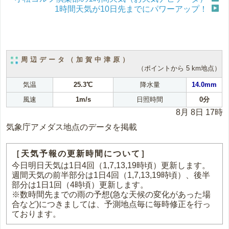
1時間天気が10日先までにパワーアップ！
周辺データ（加賀中津原）
（ポイントから 5 km地点）
気温
25.3℃
降水量
14.0mm
風速
1m/s
日照時間
0分
8月 8日 17時
気象庁アメダス地点のデータを掲載
［天気予報の更新時間について］
今日明日天気は1日4回（1,7,13,19時頃）更新します。
週間天気の前半部分は1日4回（1,7,13,19時頃）、後半
部分は1日1回（4時頃）更新します。
※数時間先までの雨の予想(急な天候の変化があった場
合など)につきましては、予測地点毎に毎時修正を行っ
ております。