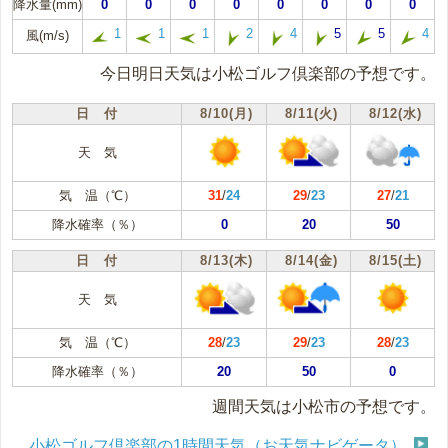
降水量(mm)
0
0
0
0
0
0
0
0
1
1
1
2
4
5
5
4
風(m/s)
今日明日天気は小松ゴルフ倶楽部の予想です。
日 付
8/10(月)
8/11(火)
8/12(水)
天 気
気 温（℃）
31
/
24
29
/
23
27
/
21
降水確率（％）
0
20
50
日 付
8/13(木)
8/14(金)
8/15(土)
天 気
気 温（℃）
28
/
23
29
/
23
28
/
23
降水確率（％）
20
50
0
週間天気は小松市の予想です。
小松ゴルフ倶楽部の1時間天気（お天気ナビゲータ）