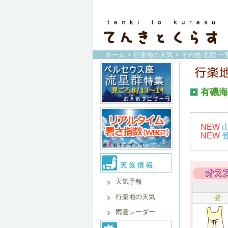
ホーム
>
行楽地の天気
>
その他-北陸 一
有磯海
NEW
NEW
天気予報
行楽地の天気
昼
雨雲レーダー