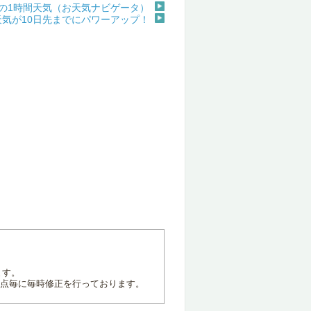
の1時間天気（お天気ナビゲータ）
天気が10日先までにパワーアップ！
ます。
地点毎に毎時修正を行っております。