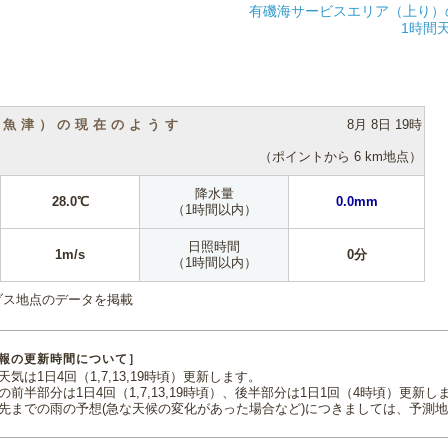
有磯海サービスエリア（上り）
1時間
（魚津）の現在のようす
8月 8日 19時
（ポイントから 6 km地点）
降水量
28.0℃
0.0mm
（1時間以内）
日照時間
1m/s
0分
（1時間以内）
ダス地点のデータを掲載
報の更新時間について］
気は1日4回（1,7,13,19時頃）更新します。
の前半部分は1日4回（1,7,13,19時頃）、後半部分は1日1回（4時頃）更新し
先までの雨の予想(急な天候の変化があった場合など)につきましては、予測