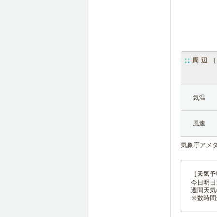
周辺
気温
風速
気象庁アメ
［天気予
今日明日天
週間天気
※数時間