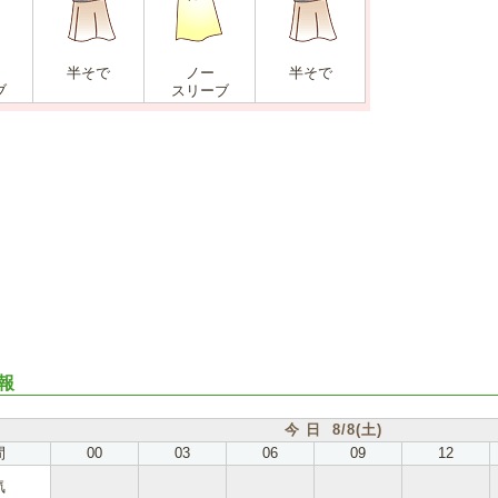
半そで
ノー
半そで
ブ
スリーブ
報
今 日 8/8(土)
間
00
03
06
09
12
気