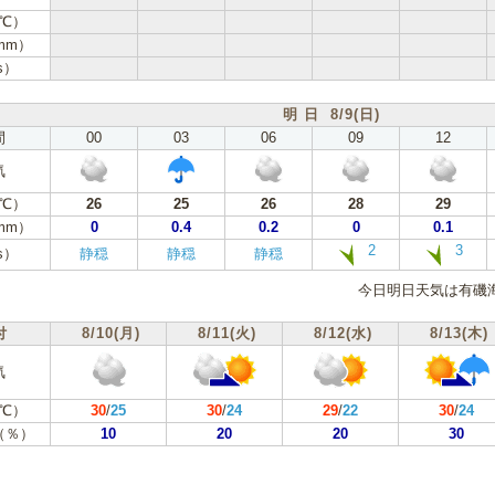
℃）
mm）
s）
明 日 8/9(日)
間
00
03
06
09
12
気
℃）
26
25
26
28
29
mm）
0
0.4
0.2
0
0.1
2
3
s）
静穏
静穏
静穏
今日明日天気は有磯
付
8/10(月)
8/11(火)
8/12(水)
8/13(木)
気
℃）
30
/
25
30
/
24
29
/
22
30
/
24
（％）
10
20
20
30