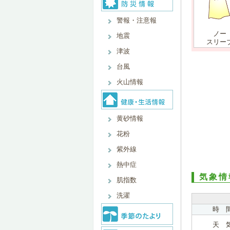
警報・注意報
ノー
地震
スリー
津波
台風
火山情報
黄砂情報
花粉
紫外線
熱中症
気象情
肌指数
洗濯
時 
天 