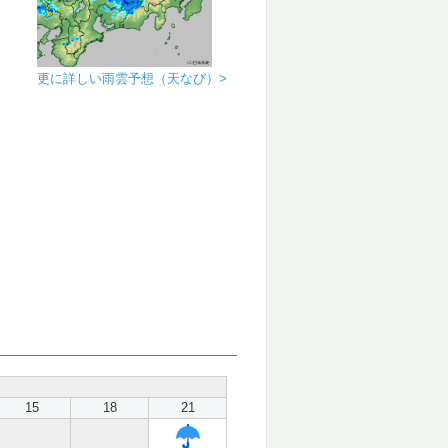
更に詳しい雨雲予想（天なび）>
15
18
21