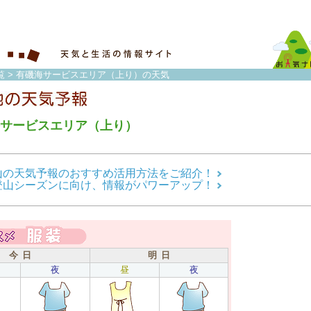
覧
> 有磯海サービスエリア（上り）の天気
サービスエリア（上り）
山の天気予報のおすすめ活用方法をご紹介！
登山シーズンに向け、情報がパワーアップ！
今 日
明 日
夜
昼
夜