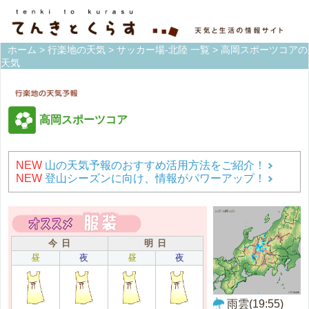
ホーム
>
行楽地の天気
>
サッカー場-北陸 一覧
> 高岡スポーツコアの
天気
高岡スポーツコア
NEW
山の天気予報のおすすめ活用方法をご紹介！
NEW
登山シーズンに向け、情報がパワーアップ！
今 日
明 日
昼
夜
昼
夜
雨雲(19:55)