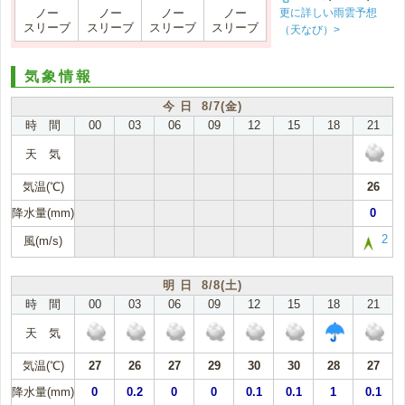
更に詳しい雨雲予想
ノー
ノー
ノー
ノー
スリーブ
スリーブ
スリーブ
スリーブ
（天なび）>
気象情報
今 日 8/7(金)
時 間
00
03
06
09
12
15
18
21
天 気
気温(℃)
26
降水量(mm)
0
2
風(m/s)
明 日 8/8(土)
時 間
00
03
06
09
12
15
18
21
天 気
気温(℃)
27
26
27
29
30
30
28
27
降水量(mm)
0
0.2
0
0
0.1
0.1
1
0.1