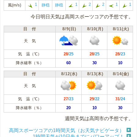
1
1
2
2
1
1
風(m/s)
静穏
静穏
今日明日天気は高岡スポーツコアの予想です。
日 付
8/9(日)
8/10(月)
8/11(火)
天 気
気 温（℃）
28
/
25
28
/
25
28
/
23
降水確率（％）
60
30
10
日 付
8/12(水)
8/13(木)
8/14(金)
天 気
気 温（℃）
27
/
23
29
/
22
31
/
24
降水確率（％）
20
10
30
週間天気は高岡市の予想です。
高岡スポーツコアの1時間天気（お天気ナビゲータ）
1時間天気が10日先までにパワーアップ！