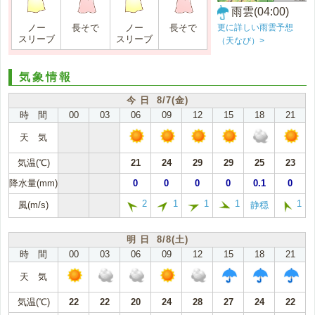
雨雲(04:00)
更に詳しい雨雲予想
ノー
長そで
ノー
長そで
スリーブ
スリーブ
（天なび）>
気象情報
今 日 8/7(金)
時 間
00
03
06
09
12
15
18
21
天 気
気温(℃)
21
24
29
29
25
23
降水量(mm)
0
0
0
0
0.1
0
2
1
1
1
1
風(m/s)
静穏
明 日 8/8(土)
時 間
00
03
06
09
12
15
18
21
天 気
気温(℃)
22
22
20
24
28
27
24
22