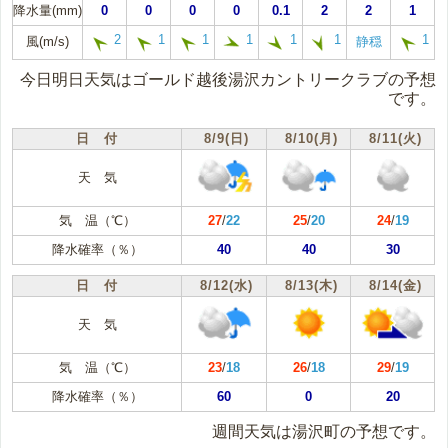
降水量(mm)
0
0
0
0
0.1
2
2
1
2
1
1
1
1
1
1
風(m/s)
静穏
今日明日天気はゴールド越後湯沢カントリークラブの予想
です。
日 付
8/9(日)
8/10(月)
8/11(火)
天 気
気 温（℃）
27
/
22
25
/
20
24
/
19
降水確率（％）
40
40
30
日 付
8/12(水)
8/13(木)
8/14(金)
天 気
気 温（℃）
23
/
18
26
/
18
29
/
19
降水確率（％）
60
0
20
週間天気は湯沢町の予想です。