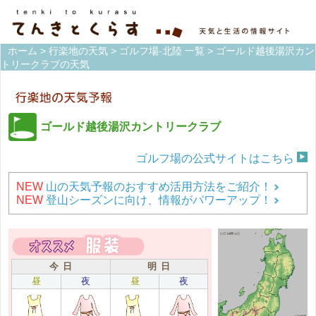
ホーム
>
行楽地の天気
>
ゴルフ場-北陸 一覧
> ゴールド越後湯沢カン
トリークラブの天気
ゴールド越後湯沢カントリークラブ
ゴルフ場の公式サイトはこちら
NEW
山の天気予報のおすすめ活用方法をご紹介！
NEW
登山シーズンに向け、情報がパワーアップ！
今 日
明 日
昼
夜
昼
夜