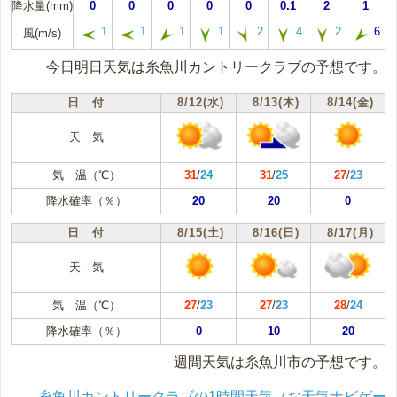
降水量(mm)
0
0
0
0
0
0.1
2
1
1
1
1
1
2
4
2
6
風(m/s)
今日明日天気は糸魚川カントリークラブの予想です。
日 付
8/12(水)
8/13(木)
8/14(金)
天 気
気 温（℃）
31
/
24
31
/
25
27
/
23
降水確率（％）
20
20
0
日 付
8/15(土)
8/16(日)
8/17(月)
天 気
気 温（℃）
27
/
23
27
/
23
28
/
24
降水確率（％）
0
10
20
週間天気は糸魚川市の予想です。
糸魚川カントリークラブの1時間天気（お天気ナビゲー