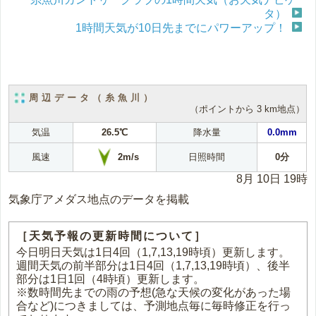
タ）
1時間天気が10日先までにパワーアップ！
周辺データ（糸魚川）
（ポイントから 3 km地点）
気温
26.5℃
降水量
0.0mm
2m/s
風速
日照時間
0分
8月 10日 19時
気象庁アメダス地点のデータを掲載
［天気予報の更新時間について］
今日明日天気は1日4回（1,7,13,19時頃）更新します。
週間天気の前半部分は1日4回（1,7,13,19時頃）、後半
部分は1日1回（4時頃）更新します。
※数時間先までの雨の予想(急な天候の変化があった場
合など)につきましては、予測地点毎に毎時修正を行っ