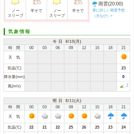
雨雲(20:00)
更に詳しい雨雲予想
ノー
半そで
ノー
半そで
スリーブ
スリーブ
（天なび）>
気象情報
今 日 8/10(月)
時 間
00
03
06
09
12
15
18
21
天 気
気温(℃)
23
降水量(mm)
0
2
風(m/s)
明 日 8/11(火)
時 間
00
03
06
09
12
15
18
21
天 気
気温(℃)
22
21
22
25
26
25
23
24