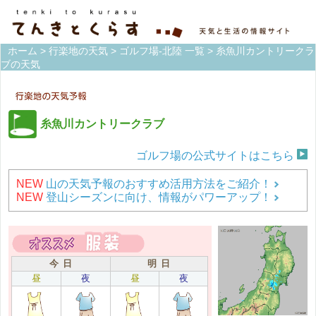
ホーム
>
行楽地の天気
>
ゴルフ場-北陸 一覧
> 糸魚川カントリークラ
ブの天気
糸魚川カントリークラブ
ゴルフ場の公式サイトはこちら
NEW
山の天気予報のおすすめ活用方法をご紹介！
NEW
登山シーズンに向け、情報がパワーアップ！
今 日
明 日
昼
夜
昼
夜