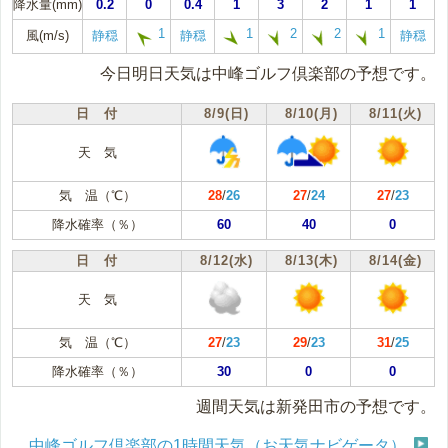
降水量(mm)
0.2
0
0.4
1
3
2
1
1
1
1
2
2
1
風(m/s)
静穏
静穏
静穏
今日明日天気は中峰ゴルフ倶楽部の予想です。
日 付
8/9(日)
8/10(月)
8/11(火)
天 気
気 温（℃）
28
/
26
27
/
24
27
/
23
降水確率（％）
60
40
0
日 付
8/12(水)
8/13(木)
8/14(金)
天 気
気 温（℃）
27
/
23
29
/
23
31
/
25
降水確率（％）
30
0
0
週間天気は新発田市の予想です。
中峰ゴルフ倶楽部の1時間天気（お天気ナビゲータ）