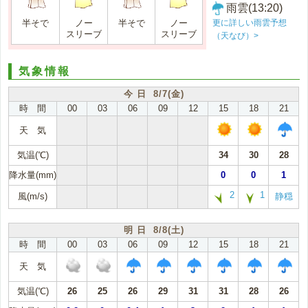
雨雲(13:20)
更に詳しい雨雲予想
半そで
ノー
半そで
ノー
スリーブ
スリーブ
（天なび）>
気象情報
今 日 8/7(金)
時 間
00
03
06
09
12
15
18
21
天 気
気温(℃)
34
30
28
降水量(mm)
0
0
1
2
1
風(m/s)
静穏
明 日 8/8(土)
時 間
00
03
06
09
12
15
18
21
天 気
気温(℃)
26
25
26
29
31
31
28
26