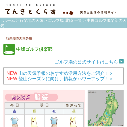
ホーム
>
行楽地の天気
>
ゴルフ場-北陸 一覧
> 中峰ゴルフ倶楽部の天
気
中峰ゴルフ倶楽部
ゴルフ場の公式サイトはこちら
NEW
山の天気予報のおすすめ活用方法をご紹介！
NEW
登山シーズンに向け、情報がパワーアップ！
今 日
明 日
あさって
夜
昼
夜
昼