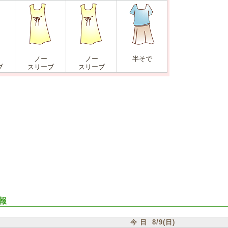
ノー
ノー
半そで
ブ
スリーブ
スリーブ
報
今 日 8/9(日)