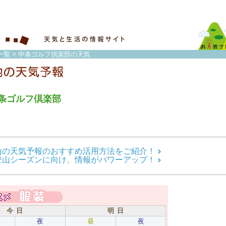
一覧
> 中条ゴルフ倶楽部の天気
条ゴルフ倶楽部
山の天気予報のおすすめ活用方法をご紹介！
登山シーズンに向け、情報がパワーアップ！
今 日
明 日
夜
昼
夜