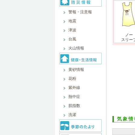
警報・注意報
地震
津波
ノー
台風
スリー
火山情報
黄砂情報
花粉
紫外線
熱中症
肌指数
洗濯
気象情