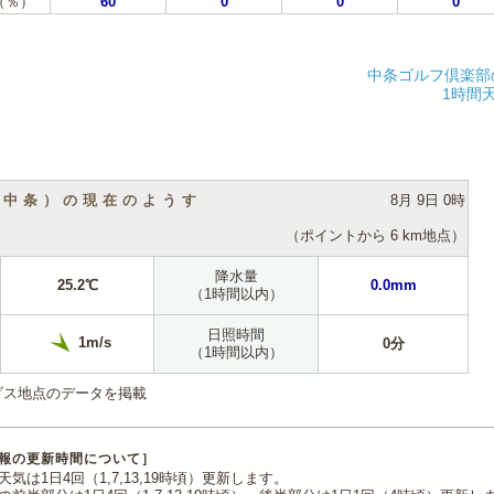
（％）
60
0
0
0
中条ゴルフ倶楽部
1時間
（中条）の現在のようす
8月 9日 0時
（ポイントから 6 km地点）
降水量
25.2℃
0.0mm
（1時間以内）
日照時間
1m/s
0分
（1時間以内）
ダス地点のデータを掲載
報の更新時間について］
気は1日4回（1,7,13,19時頃）更新します。