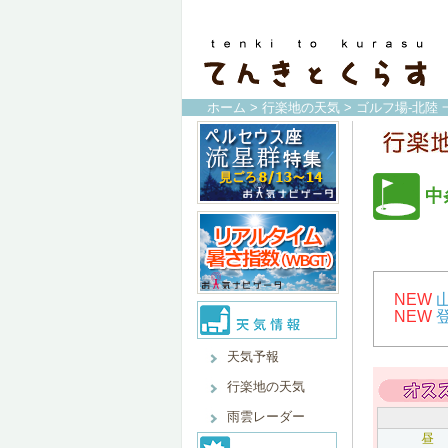
ホーム
>
行楽地の天気
>
ゴルフ場-北陸 
中
NEW
NEW
天気予報
行楽地の天気
雨雲レーダー
昼