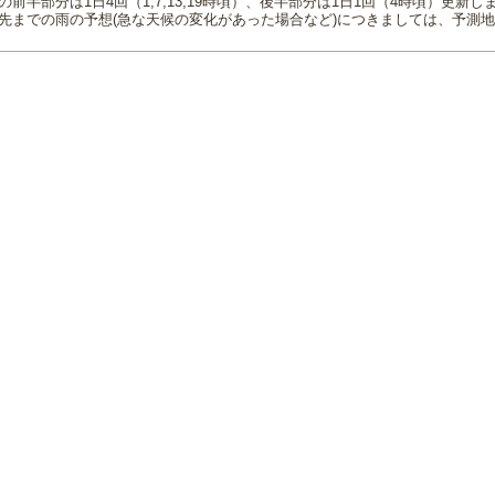
の前半部分は1日4回（1,7,13,19時頃）、後半部分は1日1回（4時頃）更新し
先までの雨の予想(急な天候の変化があった場合など)につきましては、予測