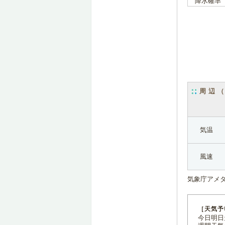
降水確率
周辺
気温
風速
気象庁アメ
［天気予
今日明日天