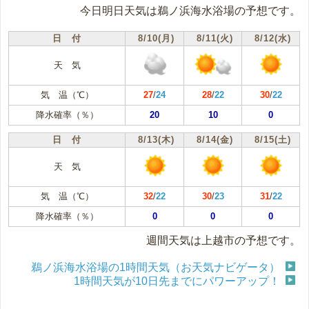
今日明日天気は鵜ノ浜海水浴場の予想です。
日 付
8/10(月)
8/11(火)
8/12(水)
天 気
気 温（℃）
27
/
24
28
/
22
30
/
22
降水確率（％）
20
10
0
日 付
8/13(木)
8/14(金)
8/15(土)
天 気
気 温（℃）
32
/
22
30
/
23
31
/
22
降水確率（％）
0
0
0
週間天気は上越市の予想です。
鵜ノ浜海水浴場の1時間天気（お天気ナビゲータ）
1時間天気が10日先までにパワーアップ！