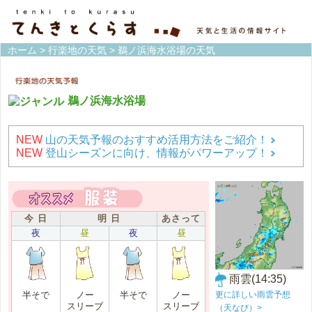
ホーム
>
行楽地の天気
> 鵜ノ浜海水浴場の天気
鵜ノ浜海水浴場
NEW
山の天気予報のおすすめ活用方法をご紹介！
NEW
登山シーズンに向け、情報がパワーアップ！
今 日
明 日
あさって
夜
昼
夜
昼
雨雲(14:35)
更に詳しい雨雲予想
半そで
ノー
半そで
ノー
スリーブ
スリーブ
（天なび）>