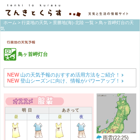
ホーム
>
行楽地の天気
>
景勝地(海)-北陸 一覧
> 鳥ヶ首岬灯台の天
気
鳥ヶ首岬灯台
NEW
山の天気予報のおすすめ活用方法をご紹介！
NEW
登山シーズンに向け、情報がパワーアップ！
明 日
あさって
昼
夜
昼
夜
雨雲(22:25)