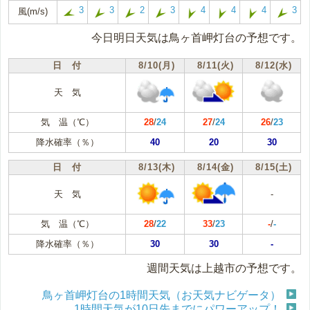
3
3
2
3
4
4
4
3
風(m/s)
今日明日天気は鳥ヶ首岬灯台の予想です。
日 付
8/10(月)
8/11(火)
8/12(水)
天 気
気 温（℃）
28
/
24
27
/
24
26
/
23
降水確率（％）
40
20
30
日 付
8/13(木)
8/14(金)
8/15(土)
天 気
-
気 温（℃）
28
/
22
33
/
23
-
/
-
降水確率（％）
30
30
-
週間天気は上越市の予想です。
鳥ヶ首岬灯台の1時間天気（お天気ナビゲータ）
1時間天気が10日先までにパワーアップ！