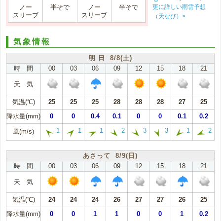
更に詳しい雨雲予想
ノー
半そで
ノー
半そで
スリーブ
スリーブ
（天なび）>
気象情報
明 日 8/8(土)
時 間
00
03
06
09
12
15
18
21
天 気
気温(℃)
25
25
25
28
28
28
27
25
降水量(mm)
0
0
0.4
0.1
0
0
0.1
0.2
1
1
1
2
3
3
1
2
風(m/s)
あさって 8/9(日)
時 間
00
03
06
09
12
15
18
21
天 気
気温(℃)
24
24
24
26
27
27
26
25
降水量(mm)
0
0
1
1
0
0
1
0.2