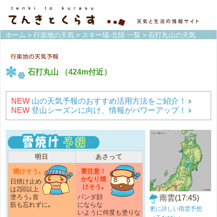
ホーム
>
行楽地の天気
>
スキー場-北陸 一覧
> 石打丸山の天気
石打丸山
（424m付近）
NEW
山の天気予報のおすすめ活用方法をご紹介！
NEW
登山シーズンに向け、情報がパワーアップ！
明日
あさって
焼けそう｡
要注意！
かなり焼
日焼け止め
けそう｡
は2回以上
塗ろう｡首
パンダ顔
雨雲(17:45)
筋も忘れずに｡
にならな
更に詳しい雨雲予想
いように何度も塗りな