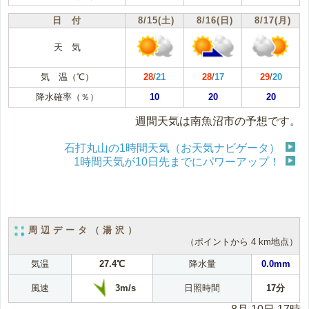
日 付
8/15(土)
8/16(日)
8/17(月)
天 気
気 温（℃）
28
/
21
28
/
17
29
/
20
降水確率（％）
10
20
20
週間天気は南魚沼市の予想です。
石打丸山の1時間天気（お天気ナビゲータ）
1時間天気が10日先までにパワーアップ！
周辺データ（湯沢）
（ポイントから 4 km地点）
気温
27.4℃
降水量
0.0mm
3m/s
風速
日照時間
17分