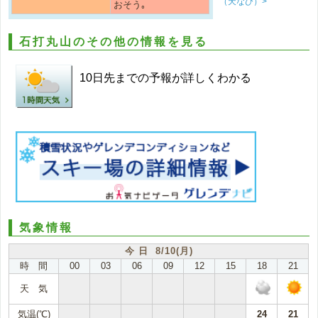
（天なび）>
おそう｡
石打丸山のその他の情報を見る
10日先までの予報が詳しくわかる
気象情報
今 日 8/10(月)
時 間
00
03
06
09
12
15
18
21
天 気
気温(℃)
24
21