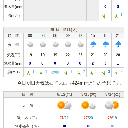
降水量(mm)
0
0
1
1
風(m/s)
明 日 8/11(火)
時 間
00
03
06
09
12
15
18
21
天 気
気温(℃)
19
19
19
22
23
21
20
20
降水量(mm)
0
0
0
0
0
2
3
1
1
1
1
2
3
3
2
風(m/s)
静穏
今日明日天気は石打丸山（424m付近）の予想です。
日 付
8/12(水)
8/13(木)
8/14(金)
天 気
気 温（℃）
27
/
22
27
/
20
29
/
19
降水確率（％）
30
10
20