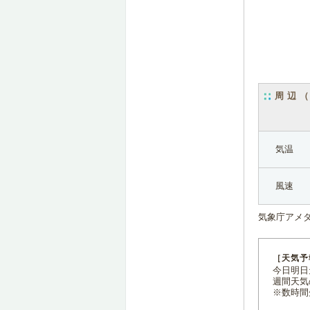
周辺
気温
風速
気象庁アメ
［天気予
今日明日天
週間天気
※数時間