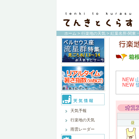
ホーム
>
行楽地の天気
>
紅葉名所-関東
箱
NEW
NEW
天気予報
行楽地の天気
昼
雨雲レーダー