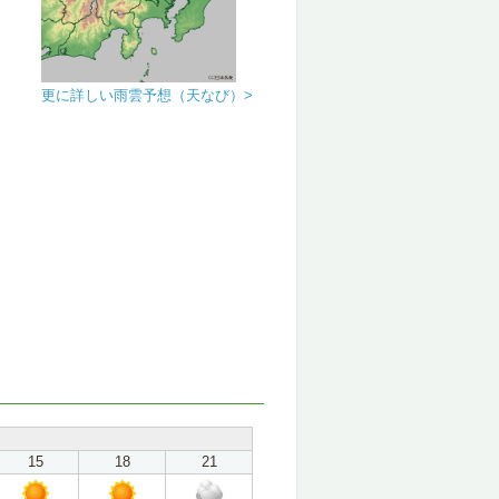
更に詳しい雨雲予想（天なび）>
15
18
21