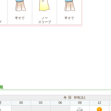
半そで
ノー
半そで
ブ
スリーブ
報
今 日 8/8(土)
間
00
03
06
09
12
気