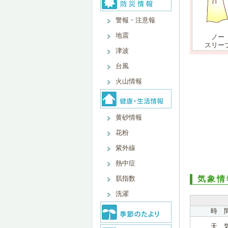
警報・注意報
地震
ノー
スリー
津波
台風
火山情報
黄砂情報
花粉
紫外線
熱中症
肌指数
気象情
洗濯
時 
天 