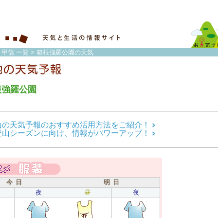
・甲信 一覧
> 箱根強羅公園の天気
根強羅公園
山の天気予報のおすすめ活用方法をご紹介！
登山シーズンに向け、情報がパワーアップ！
今 日
明 日
夜
昼
夜