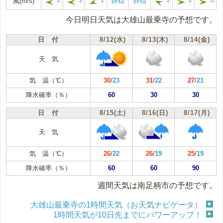
風(m/s)
静穏
静穏
今日明日天気は大雄山最乗寺の予想です。
日 付
8/12(水)
8/13(木)
8/14(金)
天 気
気 温（℃）
30
/
23
31
/
22
27
/
21
降水確率（％）
60
30
30
日 付
8/15(土)
8/16(日)
8/17(月)
天 気
気 温（℃）
26
/
22
26
/
19
25
/
19
降水確率（％）
60
60
90
週間天気は南足柄市の予想です。
大雄山最乗寺の1時間天気（お天気ナビゲータ）
1時間天気が10日先までにパワーアップ！