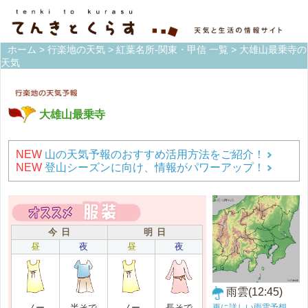
ホーム
>
行楽地の天気
>
紅葉名所-関東・甲信 一覧
> 大雄山最乗寺の
天気
大雄山最乗寺
NEW
山の天気予報のおすすめ活用方法をご紹介！
NEW
登山シーズンに向け、情報がパワーアップ！
今 日
明 日
昼
夜
昼
夜
雨雲(12:45)
更に詳しい雨雲予想
ノー
半そで
ノー
長そで