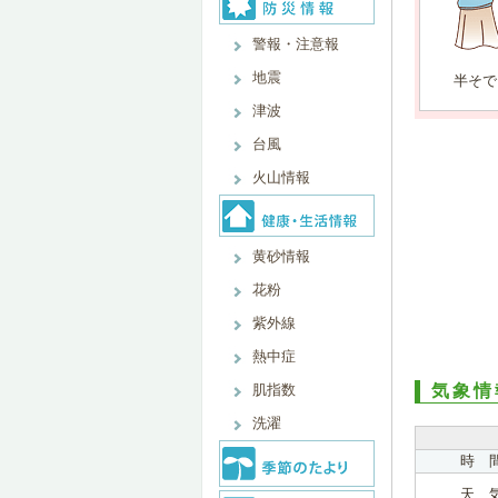
警報・注意報
地震
半そで
津波
台風
火山情報
黄砂情報
花粉
紫外線
熱中症
肌指数
気象情
洗濯
時 
天 