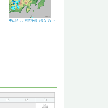
更に詳しい雨雲予想（天なび）>
15
18
21