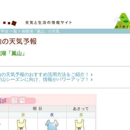
・甲信 一覧
> 相模湖「嵐山」の天気
模湖「嵐山」
山の天気予報のおすすめ活用方法をご紹介！
登山シーズンに向け、情報がパワーアップ！
明 日
あさって
昼
夜
昼