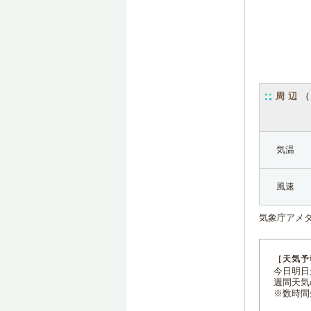
周辺
気温
風速
気象庁アメ
［天気予
今日明日天
週間天気
※数時間