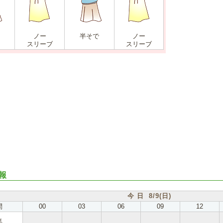
ノー
半そで
ノー
スリーブ
スリーブ
報
今 日 8/9(日)
間
00
03
06
09
12
気