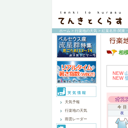
ホーム
>
行楽地の天気
>
紅葉名所-関東
相
NEW
NEW
天気予報
今 日
行楽地の天気
夜
雨雲レーダー