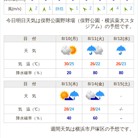
2
1
1
2
3
4
2
風(m/s)
静穏
今日明日天気は俣野公園野球場（俣野公園・横浜薬大スタ
ジアム）の予想です。
日 付
8/10(月)
8/11(火)
8/12(水)
天 気
気 温（℃）
30
/
25
26
/
22
26
/
23
降水確率（％）
20
80
80
日 付
8/13(木)
8/14(金)
8/15(土)
天 気
-
気 温（℃）
28
/
24
28
/
24
-
/
-
降水確率（％）
40
60
-
週間天気は横浜市戸塚区の予想です。