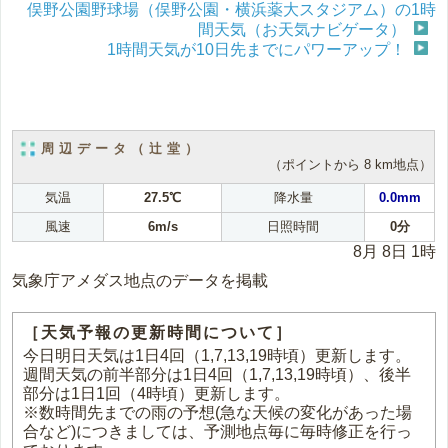
俣野公園野球場（俣野公園・横浜薬大スタジアム）の1時
間天気（お天気ナビゲータ）
1時間天気が10日先までにパワーアップ！
周辺データ（辻堂）
（ポイントから 8 km地点）
気温
27.5℃
降水量
0.0mm
風速
6m/s
日照時間
0分
8月 8日 1時
気象庁アメダス地点のデータを掲載
［天気予報の更新時間について］
今日明日天気は1日4回（1,7,13,19時頃）更新します。
週間天気の前半部分は1日4回（1,7,13,19時頃）、後半
部分は1日1回（4時頃）更新します。
※数時間先までの雨の予想(急な天候の変化があった場
合など)につきましては、予測地点毎に毎時修正を行っ