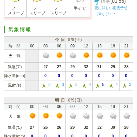
雨雲(01:55)
更に詳しい雨雲予想
ノー
ノー
ノー
半そで
スリーブ
スリーブ
スリーブ
（天なび）>
気象情報
今 日 8/8(土)
時 間
00
03
06
09
12
15
18
21
天 気
気温(℃)
27
27
29
32
31
29
28
降水量(mm)
0
0
0
0
0
0
0
3
3
3
4
5
4
3
風(m/s)
明 日 8/9(日)
時 間
00
03
06
09
12
15
18
21
天 気
気温(℃)
27
26
26
29
32
32
30
28
降水量(mm)
0
0
0
0
0
0
0
0