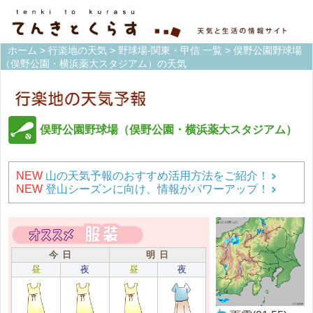
ホーム
>
行楽地の天気
>
野球場-関東・甲信 一覧
> 俣野公園野球場
（俣野公園・横浜薬大スタジアム）の天気
俣野公園野球場（俣野公園・横浜薬大スタジアム）
NEW
山の天気予報のおすすめ活用方法をご紹介！
NEW
登山シーズンに向け、情報がパワーアップ！
今 日
明 日
昼
夜
昼
夜