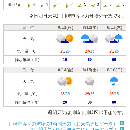
4
4
4
4
5
8
7
5
風(m/s)
今日明日天気は川崎市等々力球場の予想です。
日 付
8/11(火)
8/12(水)
8/13(木)
天 気
気 温（℃）
29
/
23
27
/
23
29
/
25
降水確率（％）
10
60
60
日 付
8/14(金)
8/15(土)
8/16(日)
天 気
気 温（℃）
28
/
25
29
/
25
26
/
25
降水確率（％）
20
30
80
週間天気は川崎市川崎区の予想です。
川崎市等々力球場の1時間天気（お天気ナビゲータ）
1時間天気が10日先までにパワーアップ！