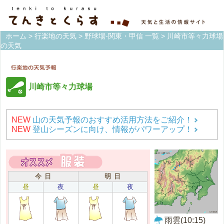
ホーム
>
行楽地の天気
>
野球場-関東・甲信 一覧
> 川崎市等々力球場
の天気
川崎市等々力球場
NEW
山の天気予報のおすすめ活用方法をご紹介！
NEW
登山シーズンに向け、情報がパワーアップ！
今 日
明 日
昼
夜
昼
夜
雨雲(10:15)