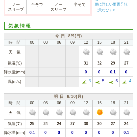
更に詳しい雨雲予想
ノー
半そで
ノー
半そで
スリーブ
スリーブ
（天なび）>
気象情報
今 日 8/9(日)
時 間
00
03
06
09
12
15
18
21
天 気
気温(℃)
31
32
29
27
降水量(mm)
0
0
0.1
0
3
5
6
4
風(m/s)
明 日 8/10(月)
時 間
00
03
06
09
12
15
18
21
天 気
気温(℃)
25
24
24
27
30
30
27
24
降水量(mm)
0.1
0
0
0
0
0
0
0.1