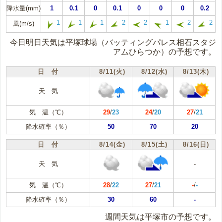
降水量(mm)
1
0.1
0
0.1
0
0
0
0.2
1
1
1
2
2
1
2
2
風(m/s)
今日明日天気は平塚球場（バッティングパレス相石スタジ
アムひらつか）の予想です。
日 付
8/11(火)
8/12(水)
8/13(木)
天 気
気 温（℃）
29
/
23
24
/
20
27
/
21
降水確率（％）
50
70
20
日 付
8/14(金)
8/15(土)
8/16(日)
天 気
-
気 温（℃）
28
/
22
27
/
21
-
/
-
降水確率（％）
30
60
-
週間天気は平塚市の予想です。