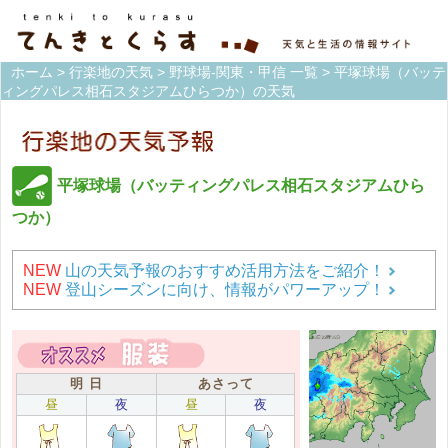
ホーム
>
行楽地の天気
>
野球場-関東・甲信 一覧
> 平塚球場（バッテ
ィングパレス相石スタジアムひらつか）の天気
平塚球場（バッティングパレス相石スタジアムひら
つか）
NEW
山の天気予報のおすすめ活用方法をご紹介！
NEW
登山シーズンに向け、情報がパワーアップ！
明 日
あさって
昼
夜
昼
夜