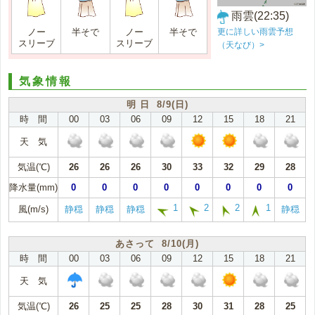
雨雲(22:35)
更に詳しい雨雲予想
ノー
半そで
ノー
半そで
スリーブ
スリーブ
（天なび）>
気象情報
明 日 8/9(日)
時 間
00
03
06
09
12
15
18
21
天 気
気温(℃)
26
26
26
30
33
32
29
28
降水量(mm)
0
0
0
0
0
0
0
0
1
2
2
1
風(m/s)
静穏
静穏
静穏
静穏
あさって 8/10(月)
時 間
00
03
06
09
12
15
18
21
天 気
気温(℃)
26
25
25
28
30
31
28
25