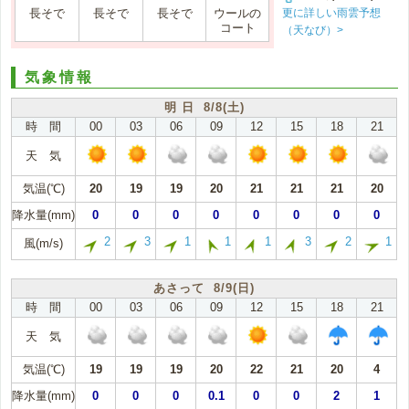
更に詳しい雨雲予想
長そで
長そで
長そで
ウールの
コート
（天なび）>
気象情報
明 日 8/8(土)
時 間
00
03
06
09
12
15
18
21
天 気
気温(℃)
20
19
19
20
21
21
21
20
降水量(mm)
0
0
0
0
0
0
0
0
2
3
1
1
1
3
2
1
風(m/s)
あさって 8/9(日)
時 間
00
03
06
09
12
15
18
21
天 気
気温(℃)
19
19
19
20
22
21
20
4
降水量(mm)
0
0
0
0.1
0
0
2
1