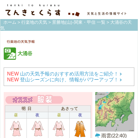
ホーム
>
行楽地の天気
>
景勝地(山)-関東・甲信 一覧
> 大涌谷の天
気
大涌谷
NEW
山の天気予報のおすすめ活用方法をご紹介！
NEW
登山シーズンに向け、情報がパワーアップ！
明 日
あさって
昼
夜
昼
夜
雨雲(22:40)