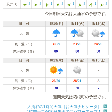
2
2
1
2
1
2
1
2
風(m/s)
今日明日天気は大涌谷の予想です。
日 付
8/10(月)
8/11(火)
8/12(水)
天 気
気 温（℃）
30
/
25
23
/
20
24
/
20
降水確率（％）
80
80
50
日 付
8/13(木)
8/14(金)
8/15(土)
天 気
-
気 温（℃）
26
/
20
28
/
21
-
/
-
降水確率（％）
30
30
-
週間天気は箱根町の予想です。
大涌谷の1時間天気（お天気ナビゲータ）
1時間天気が10日先までにパワーアップ！